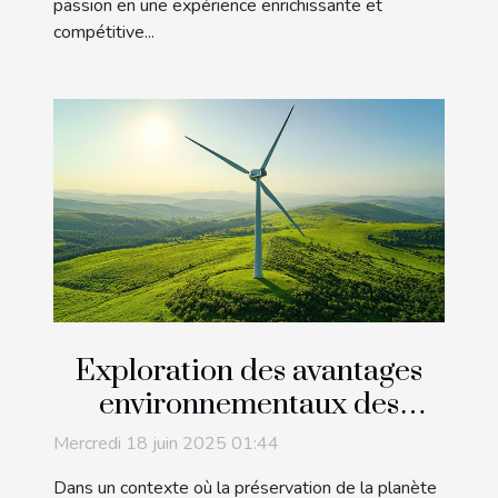
passion en une expérience enrichissante et
compétitive...
Exploration des avantages
environnementaux des
énergies renouvelables
Mercredi 18 juin 2025 01:44
Dans un contexte où la préservation de la planète