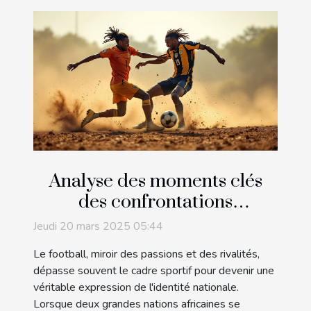
Analyse des moments clés
des confrontations
footballistiques entre deux
Jeudi 20 mars 2025 05:44
grandes nations africaines
Le football, miroir des passions et des rivalités,
dépasse souvent le cadre sportif pour devenir une
véritable expression de l'identité nationale.
Lorsque deux grandes nations africaines se