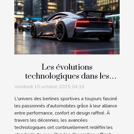
Les évolutions
technologiques dans les
berlines sportives au fil des
Vendredi 10 octobre 2025 04:16
décennies
L'univers des berlines sportives a toujours fasciné
les passionnés d'automobiles grâce à leur alliance
entre performance, confort et design raffiné. À
travers les décennies, les avancées
technologiques ont continuellement redéfini les