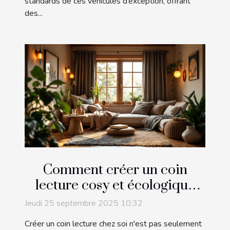
standards de ces véhicules d’exception, offrant
des...
Comment créer un coin
lecture cosy et écologique
chez soi ?
Jeudi 25 septembre 2025 10:32
Créer un coin lecture chez soi n'est pas seulement