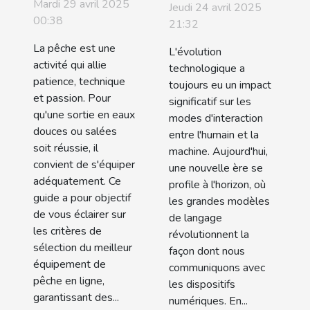
choisir le
modèles de
Mardi 29 avril 2025
Jeudi 24 avril 2025
meilleur
langage
00:38
21:32
équipement
transforment
La pêche est une
L'évolution
de pêche en
l'interaction
activité qui allie
technologique a
ligne
patience, technique
utilisateur
toujours eu un impact
et passion. Pour
significatif sur les
qu'une sortie en eaux
modes d'interaction
douces ou salées
entre l'humain et la
soit réussie, il
machine. Aujourd'hui,
convient de s'équiper
une nouvelle ère se
adéquatement. Ce
profile à l'horizon, où
guide a pour objectif
les grandes modèles
de vous éclairer sur
de langage
les critères de
révolutionnent la
sélection du meilleur
façon dont nous
équipement de
communiquons avec
pêche en ligne,
les dispositifs
garantissant des...
numériques. En...