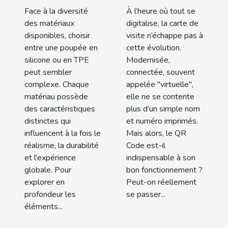
et une en
marcher
Face à la diversité
À l’heure où tout se
TPE ?
sans QR
des matériaux
digitalise, la carte de
Code ?
disponibles, choisir
visite n’échappe pas à
entre une poupée en
cette évolution.
silicone ou en TPE
Modernisée,
peut sembler
connectée, souvent
complexe. Chaque
appelée "virtuelle",
matériau possède
elle ne se contente
des caractéristiques
plus d’un simple nom
distinctes qui
et numéro imprimés.
influencent à la fois le
Mais alors, le QR
réalisme, la durabilité
Code est-il
et l'expérience
indispensable à son
globale. Pour
bon fonctionnement ?
explorer en
Peut-on réellement
profondeur les
se passer...
éléments...