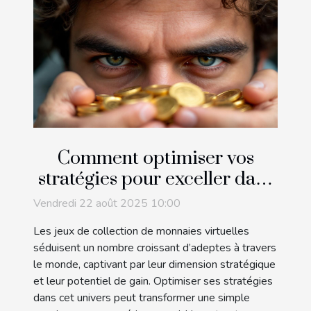
Comment optimiser vos
stratégies pour exceller dans
les jeux de collection de
Vendredi 22 août 2025 10:00
monnaies virtuelles ?
Les jeux de collection de monnaies virtuelles
séduisent un nombre croissant d’adeptes à travers
le monde, captivant par leur dimension stratégique
et leur potentiel de gain. Optimiser ses stratégies
dans cet univers peut transformer une simple