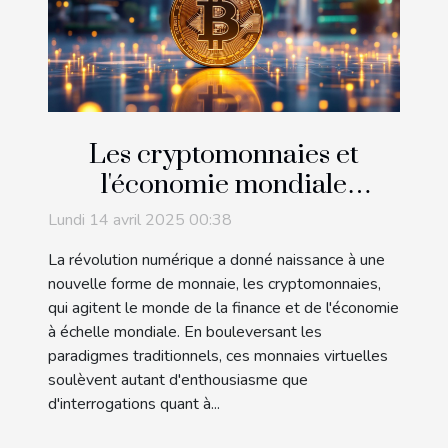
Les cryptomonnaies et
l'économie mondiale
comprendre leur impact et
Lundi 14 avril 2025 00:38
leur potentiel futur
La révolution numérique a donné naissance à une
nouvelle forme de monnaie, les cryptomonnaies,
qui agitent le monde de la finance et de l'économie
à échelle mondiale. En bouleversant les
paradigmes traditionnels, ces monnaies virtuelles
soulèvent autant d'enthousiasme que
d'interrogations quant à...