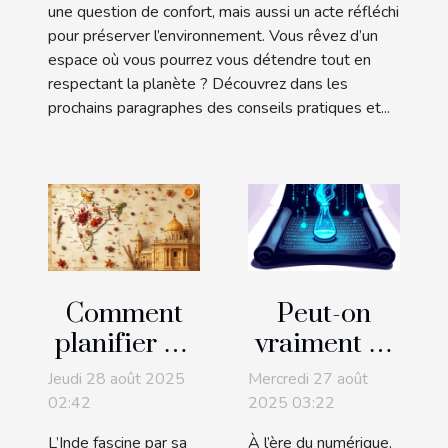
une question de confort, mais aussi un acte réfléchi
pour préserver l’environnement. Vous rêvez d’un
espace où vous pourrez vous détendre tout en
respectant la planète ? Découvrez dans les
prochains paragraphes des conseils pratiques et...
Comment
Peut-on
planifier un
vraiment se
voyage sur
fier aux
Jeudi 28 août 2025
Mercredi 27 août
mesure en
textes
02:42
2025 03:22
Inde pour
générés par
L’Inde fascine par sa
À l’ère du numérique,