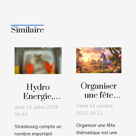
Similaire
Organiser
Hydro
une fête
Energie,
thématique
expert de
Mardi 14 octobre
Jeudi 16 juillet 2026
avec une
l'inspection
2025 18:12
09:40
chasse au
des
Organiser une fête
Strasbourg compte un
trésor de
canalisations
thématique est une
nombre important