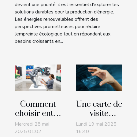
devient une priorité, il est essentiel d’explorer les
solutions durables pour la production d’énergie.
Les énergies renouvelables offrent des
perspectives prometteuses pour réduire
l’empreinte écologique tout en répondant aux
besoins croissants en...
Comment
Une carte de
choisir entre
visite
une poupée
virtuelle
Mercredi 28 mai
Lundi 19 mai 2025
en silicone
peut-elle
2025 01:02
16:40