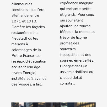
licorne
expérience magique
par caméra
d'immeubles
qui enchante petits
construits sous l'ère
à Strasbourg
et grands. Pour ceux
allemande, entre
!
qui souhaitent
1871 et 1918.
ajouter une touche
Derrière les façades
féérique, la chasse au
restaurées de la
trésor de licorne
Neustadt ou les
promet des
maisons à
souvenirs
colombages de la
inoubliables et des
Petite France, les
sourires émerveillés.
réseaux d'évacuation
Plongez dans un
accusent leur âge.
univers scintillant où
Hydro Energie,
chaque détail
installée au 2 avenue
compte,...
des Vosges, a fait...