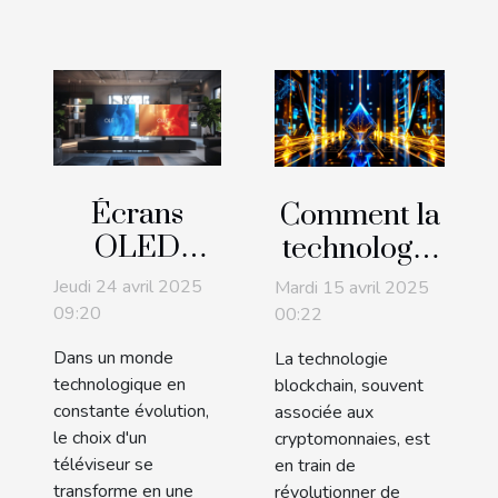
Écrans
Comment la
OLED
technologie
versus
blockchain
Jeudi 24 avril 2025
Mardi 15 avril 2025
QLED
transforme
09:20
00:22
quelles
le
Dans un monde
La technologie
technologies
commerce
technologique en
blockchain, souvent
pour les
international
constante évolution,
associée aux
le choix d'un
cryptomonnaies, est
téléviseurs
téléviseur se
en train de
de demain
transforme en une
révolutionner de