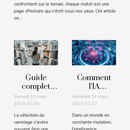
confrontent sur le terrain, chaque match est une
page d'histoire qui s'écrit sous nos yeux. Cet article
se...
Guide
Comment
complet
l'IA
pour choisir
générative
Samedi 15 mars
Vendredi 14 mars
le carrelage
transforme-
2025 01:00
2025 02:12
adapté à
t-elle les
La sélection du
Dans un monde en
chaque
industries
carrelage s'avère
constante mutation,
souvent être une
l'intelligence