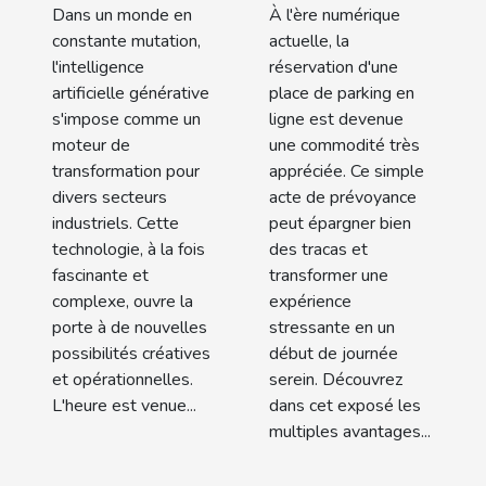
t-elle les
de parking
Dans un monde en
À l'ère numérique
industries
en ligne
constante mutation,
actuelle, la
modernes ?
l'intelligence
réservation d'une
artificielle générative
place de parking en
s'impose comme un
ligne est devenue
moteur de
une commodité très
transformation pour
appréciée. Ce simple
divers secteurs
acte de prévoyance
industriels. Cette
peut épargner bien
technologie, à la fois
des tracas et
fascinante et
transformer une
complexe, ouvre la
expérience
porte à de nouvelles
stressante en un
possibilités créatives
début de journée
et opérationnelles.
serein. Découvrez
L'heure est venue...
dans cet exposé les
multiples avantages...