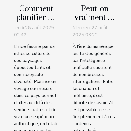
Comment
Peut-on
planifier un
vraiment se
voyage sur
fier aux
Jeudi 28 août 2025
Mercredi 27 août
mesure en
textes
02:42
2025 03:22
Inde pour
générés par
L’Inde fascine par sa
À l’ère du numérique,
découvrir
l'IA ?
richesse culturelle,
les textes générés
son
ses paysages
par l’intelligence
époustouflants et
artificielle suscitent
authenticité
son incroyable
de nombreuses
diversité. Planifier un
interrogations. Entre
voyage sur mesure
fascination et
dans ce pays permet
méfiance, il est
d’aller au-delà des
difficile de savoir s’il
sentiers battus et de
est possible de se
vivre une expérience
fier pleinement à ces
authentique, en totale
contenus
immersion avec les
automatisés.