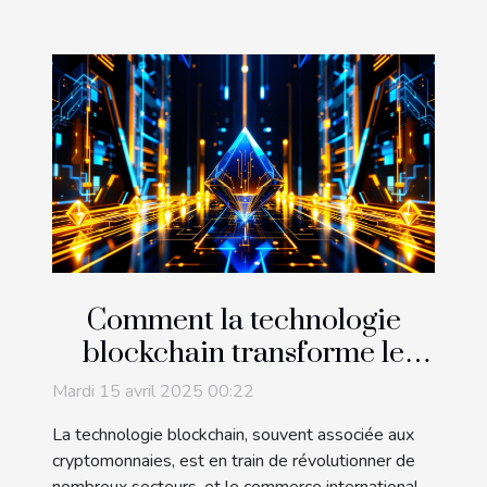
Comment la technologie
blockchain transforme le
commerce international
Mardi 15 avril 2025 00:22
La technologie blockchain, souvent associée aux
cryptomonnaies, est en train de révolutionner de
nombreux secteurs, et le commerce international