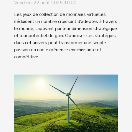
les jeux de collection de
Vendredi 22 août 2025 10:00
monnaies virtuelles ?
Les jeux de collection de monnaies virtuelles
séduisent un nombre croissant d’adeptes à travers
le monde, captivant par leur dimension stratégique
et leur potentiel de gain. Optimiser ses stratégies
dans cet univers peut transformer une simple
passion en une expérience enrichissante et
compétitive...