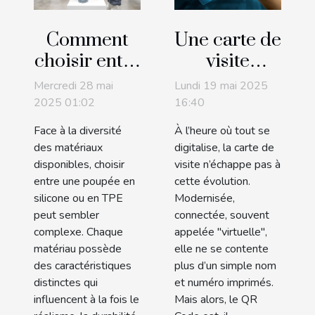
Comment
Une carte de
choisir entre
visite
une poupée
virtuelle
Mercredi 28 mai
Lundi 19 mai 2025
en silicone
peut-elle
2025 01:02
16:40
et une en
marcher
Face à la diversité
À l’heure où tout se
TPE ?
sans QR
des matériaux
digitalise, la carte de
Code ?
disponibles, choisir
visite n’échappe pas à
entre une poupée en
cette évolution.
silicone ou en TPE
Modernisée,
peut sembler
connectée, souvent
complexe. Chaque
appelée "virtuelle",
matériau possède
elle ne se contente
des caractéristiques
plus d’un simple nom
distinctes qui
et numéro imprimés.
influencent à la fois le
Mais alors, le QR