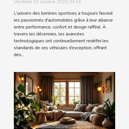
berlines sportives au fil des
Vendredi 10 octobre 2025 04:16
décennies
L'univers des berlines sportives a toujours fasciné
les passionnés d'automobiles grâce à leur alliance
entre performance, confort et design raffiné. À
travers les décennies, les avancées
technologiques ont continuellement redéfini les
standards de ces véhicules d’exception, offrant
des...