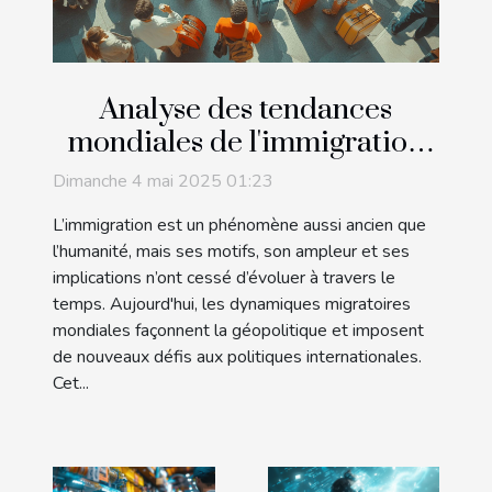
Analyse des tendances
mondiales de l'immigration
et impact sur les politiques
Dimanche 4 mai 2025 01:23
internationales
L’immigration est un phénomène aussi ancien que
l’humanité, mais ses motifs, son ampleur et ses
implications n’ont cessé d’évoluer à travers le
temps. Aujourd'hui, les dynamiques migratoires
mondiales façonnent la géopolitique et imposent
de nouveaux défis aux politiques internationales.
Cet...