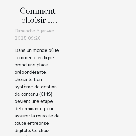
Comment
choisir le
bon CMS
Dimanche 5 janvier
pour votre
2025 09:26
entreprise
Dans un monde où le
en ligne
commerce en ligne
prend une place
prépondérante,
choisir le bon
système de gestion
de contenu (CMS)
devient une étape
déterminante pour
assurer la réussite de
toute entreprise
digitale. Ce choix