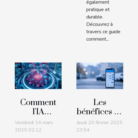
également
pratique et
durable.
Découvrez à
travers ce guide
comment...
Comment
Les
l'IA
bénéfices de
générative
réserver
Vendredi 14 mars
Jeudi 20 février 2025
transforme-
votre place
2025 02:12
23:54