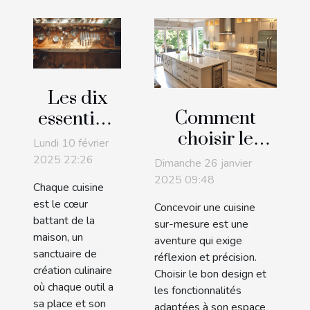
Les dix
Comment
essentiels
choisir le
pour une
Lundi 10 février
design et les
cuisine
2025 22:26
Dimanche 26 janvier
fonctionnalités
bien
2025 09:48
Chaque cuisine
pour une
équipée
est le cœur
Concevoir une cuisine
cuisine sur-
battant de la
sur-mesure est une
maison, un
mesure
aventure qui exige
sanctuaire de
réflexion et précision.
création culinaire
Choisir le bon design et
où chaque outil a
les fonctionnalités
sa place et son
adaptées à son espace