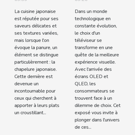
japonaise
quelles
La cuisine japonaise
Dans un monde
pour une
technologies
est réputée pour ses
technologique en
cuisine
pour les
saveurs délicates et
constante évolution,
ses textures variées,
le choix d'un
croustillante
téléviseurs
mais lorsque l'on
téléviseur se
de demain
évoque la panure, un
transforme en une
élément se distingue
quête de la meilleure
particulièrement : la
expérience visuelle.
chapelure japonaise.
Avec l'arrivée des
Cette dernière est
écrans OLED et
devenue un
QLED, les
incontournable pour
consommateurs se
ceux qui cherchent à
trouvent face à un
apporter à leurs plats
dilemme de choix. Cet
un croustillant...
exposé vous invite à
plonger dans l'univers
de ces...