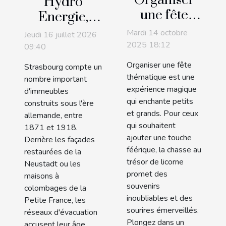
Organiser
Hydro
une fête
Energie,
thématique
expert de
Mardi 14 octobre
Jeudi 16 juillet 2026
avec une
l'inspection
2025 18:12
09:40
chasse au
des
Organiser une fête
Strasbourg compte un
trésor de
canalisations
thématique est une
nombre important
licorne
expérience magique
par caméra
d'immeubles
qui enchante petits
construits sous l'ère
à Strasbourg
et grands. Pour ceux
allemande, entre
!
qui souhaitent
1871 et 1918.
ajouter une touche
Derrière les façades
féérique, la chasse au
restaurées de la
trésor de licorne
Neustadt ou les
promet des
maisons à
souvenirs
colombages de la
inoubliables et des
Petite France, les
sourires émerveillés.
réseaux d'évacuation
Plongez dans un
accusent leur âge.