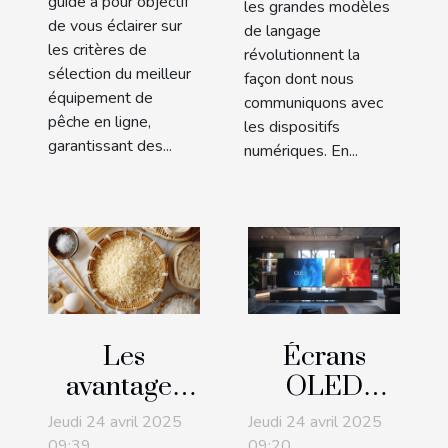
guide a pour objectif
les grandes modèles
de vous éclairer sur
de langage
les critères de
révolutionnent la
sélection du meilleur
façon dont nous
équipement de
communiquons avec
pêche en ligne,
les dispositifs
garantissant des...
numériques. En...
Les
Écrans
avantages
OLED
de la
versus
Jeudi 24 avril 2025
Jeudi 24 avril 2025
chapelure
QLED
09:39
09:20