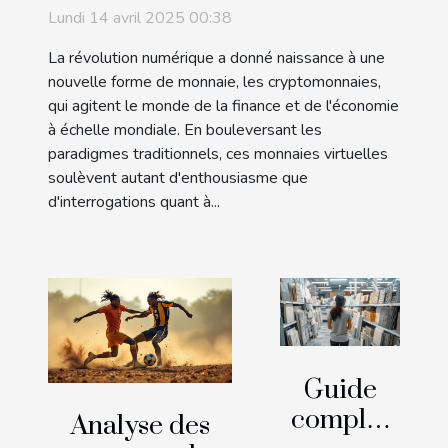
comprendre leur impact et
Lundi 14 avril 2025 00:38
leur potentiel futur
La révolution numérique a donné naissance à une
nouvelle forme de monnaie, les cryptomonnaies,
qui agitent le monde de la finance et de l'économie
à échelle mondiale. En bouleversant les
paradigmes traditionnels, ces monnaies virtuelles
soulèvent autant d'enthousiasme que
d'interrogations quant à...
Guide
complet
Analyse des