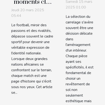
pour
moments clés
Samedi 15 mars
choisir le
2025 01:00
des
Jeudi 20 mars 2025
carrelage
confrontations
05:44
La sélection du
adapté à
footballistiques
carrelage s'avère
Le football, miroir des
chaque
souvent être une
entre deux
passions et des rivalités,
décision délicate
espace de
grandes
dépasse souvent le cadre
dans
votre
sportif pour devenir une
nations
l'aménagement
véritable expression de
maison
africaines
d'un intérieur.
l'identité nationale.
Chaque pièce
Lorsque deux grandes
ayant ses
nations africaines se
spécificités, il est
confrontent sur le terrain,
fondamental de
chaque match est une
choisir un
page d'histoire qui s'écrit
revêtement de
sous nos yeux. Cet article
sol non
se...
seulement
esthétique mais