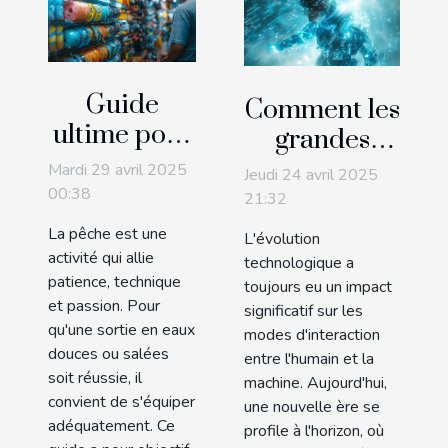
Guide
Comment les
ultime pour
grandes
choisir le
modèles de
Mardi 29 avril 2025
Jeudi 24 avril 2025
meilleur
langage
00:38
21:32
équipement
transforment
La pêche est une
L'évolution
de pêche en
l'interaction
activité qui allie
technologique a
ligne
patience, technique
utilisateur
toujours eu un impact
et passion. Pour
significatif sur les
qu'une sortie en eaux
modes d'interaction
douces ou salées
entre l'humain et la
soit réussie, il
machine. Aujourd'hui,
convient de s'équiper
une nouvelle ère se
adéquatement. Ce
profile à l'horizon, où