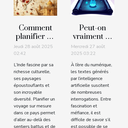
Comment
Peut-on
planifier un
vraiment se
voyage sur
fier aux
Jeudi 28 août 2025
Mercredi 27 août
mesure en
textes
02:42
2025 03:22
Inde pour
générés par
L’Inde fascine par sa
À l’ère du numérique,
découvrir
l'IA ?
richesse culturelle,
les textes générés
son
ses paysages
par l’intelligence
époustouflants et
artificielle suscitent
authenticité
son incroyable
de nombreuses
diversité. Planifier un
interrogations. Entre
voyage sur mesure
fascination et
dans ce pays permet
méfiance, il est
d’aller au-delà des
difficile de savoir s’il
sentiers battus et de
est possible de se