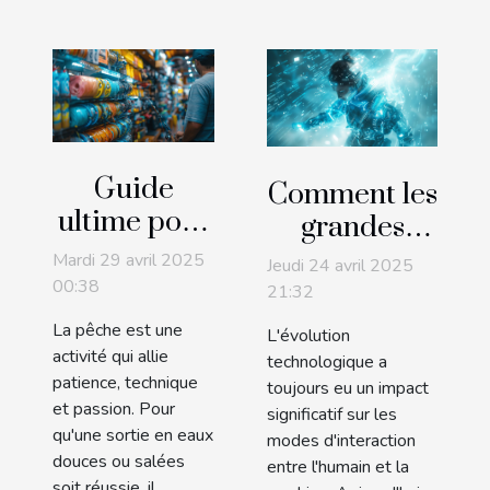
Guide
Comment les
ultime pour
grandes
choisir le
modèles de
Mardi 29 avril 2025
Jeudi 24 avril 2025
meilleur
langage
00:38
21:32
équipement
transforment
La pêche est une
L'évolution
de pêche en
l'interaction
activité qui allie
technologique a
ligne
patience, technique
utilisateur
toujours eu un impact
et passion. Pour
significatif sur les
qu'une sortie en eaux
modes d'interaction
douces ou salées
entre l'humain et la
soit réussie, il