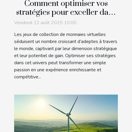
Comment optimiser vos
stratégies pour exceller dans
les jeux de collection de
Vendredi 22 août 2025 10:00
monnaies virtuelles ?
Les jeux de collection de monnaies virtuelles
séduisent un nombre croissant d’adeptes à travers
le monde, captivant par leur dimension stratégique
et leur potentiel de gain. Optimiser ses stratégies
dans cet univers peut transformer une simple
passion en une expérience enrichissante et
compétitive...