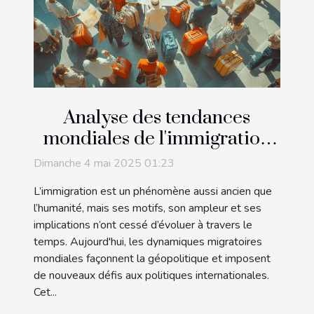
Analyse des tendances
mondiales de l'immigration
et impact sur les politiques
Dimanche 4 mai 2025 01:23
internationales
L’immigration est un phénomène aussi ancien que
l’humanité, mais ses motifs, son ampleur et ses
implications n’ont cessé d’évoluer à travers le
temps. Aujourd'hui, les dynamiques migratoires
mondiales façonnent la géopolitique et imposent
de nouveaux défis aux politiques internationales.
Cet...