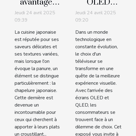
avantages
OLED
de la
versus
Jeudi 24 avril 2025
Jeudi 24 avril 2025
chapelure
QLED
09:39
09:20
japonaise
quelles
La cuisine japonaise
Dans un monde
pour une
technologies
est réputée pour ses
technologique en
cuisine
pour les
saveurs délicates et
constante évolution,
ses textures variées,
le choix d'un
croustillante
téléviseurs
mais lorsque l'on
téléviseur se
de demain
évoque la panure, un
transforme en une
élément se distingue
quête de la meilleure
particulièrement : la
expérience visuelle.
chapelure japonaise.
Avec l'arrivée des
Cette dernière est
écrans OLED et
devenue un
QLED, les
incontournable pour
consommateurs se
ceux qui cherchent à
trouvent face à un
apporter à leurs plats
dilemme de choix. Cet
un croustillant...
exposé vous invite à