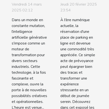
générative
réserver
Vendredi 14 mars
Jeudi 20 février 2025
transforme-
votre place
2025 02:12
23:54
t-elle les
de parking
Dans un monde en
À l'ère numérique
industries
en ligne
constante mutation,
actuelle, la
modernes ?
l'intelligence
réservation d'une
artificielle générative
place de parking en
s'impose comme un
ligne est devenue
moteur de
une commodité très
transformation pour
appréciée. Ce simple
divers secteurs
acte de prévoyance
industriels. Cette
peut épargner bien
technologie, à la fois
des tracas et
fascinante et
transformer une
complexe, ouvre la
expérience
porte à de nouvelles
stressante en un
possibilités créatives
début de journée
et opérationnelles.
serein. Découvrez
L'heure est venue...
dans cet exposé les