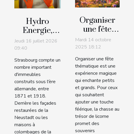
Organiser
Hydro
une fête
Energie,
thématique
expert de
Mardi 14 octobre
Jeudi 16 juillet 2026
avec une
l'inspection
2025 18:12
09:40
chasse au
des
Organiser une fête
Strasbourg compte un
trésor de
canalisations
thématique est une
nombre important
licorne
expérience magique
par caméra
d'immeubles
qui enchante petits
construits sous l'ère
à Strasbourg
et grands. Pour ceux
allemande, entre
!
qui souhaitent
1871 et 1918.
ajouter une touche
Derrière les façades
féérique, la chasse au
restaurées de la
trésor de licorne
Neustadt ou les
promet des
maisons à
souvenirs
colombages de la