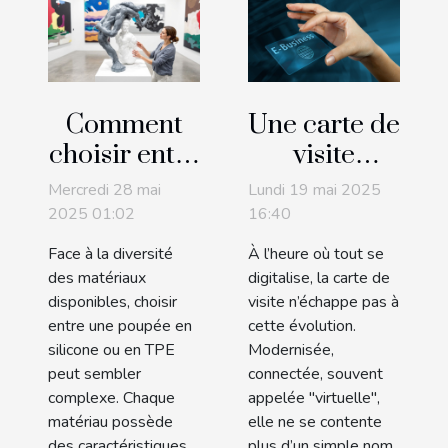
Comment
Une carte de
choisir entre
visite
une poupée
virtuelle
Mercredi 28 mai
Lundi 19 mai 2025
en silicone
peut-elle
2025 01:02
16:40
et une en
marcher
Face à la diversité
À l’heure où tout se
TPE ?
sans QR
des matériaux
digitalise, la carte de
Code ?
disponibles, choisir
visite n’échappe pas à
entre une poupée en
cette évolution.
silicone ou en TPE
Modernisée,
peut sembler
connectée, souvent
complexe. Chaque
appelée "virtuelle",
matériau possède
elle ne se contente
des caractéristiques
plus d’un simple nom