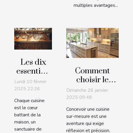
multiples avantages...
Les dix
Comment
essentiels
choisir le
pour une
Lundi 10 février
design et les
cuisine
2025 22:26
Dimanche 26 janvier
fonctionnalités
bien
2025 09:48
Chaque cuisine
pour une
équipée
est le cœur
Concevoir une cuisine
cuisine sur-
battant de la
sur-mesure est une
maison, un
mesure
aventure qui exige
sanctuaire de
réflexion et précision.