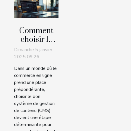
Comment
choisir le
bon CMS
Dimanche 5 janvier
pour votre
2025 09:26
entreprise
Dans un monde où le
en ligne
commerce en ligne
prend une place
prépondérante,
choisir le bon
système de gestion
de contenu (CMS)
devient une étape
déterminante pour