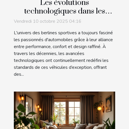
Les évolutions
technologiques dans les
berlines sportives au fil des
Vendredi 10 octobre 2025 04:16
décennies
L'univers des berlines sportives a toujours fasciné
les passionnés d'automobiles grâce à leur alliance
entre performance, confort et design raffiné. À
travers les décennies, les avancées
technologiques ont continuellement redéfini les
standards de ces véhicules d’exception, offrant
des...