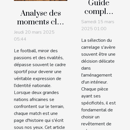
Guide
complet
Analyse des
pour
moments clés
Samedi 15 mars
choisir le
2025 01:00
des
Jeudi 20 mars 2025
carrelage
confrontations
05:44
La sélection du
adapté à
footballistiques
carrelage s'avère
Le football, miroir des
chaque
souvent être une
entre deux
passions et des rivalités,
décision délicate
espace de
grandes
dépasse souvent le cadre
dans
votre
sportif pour devenir une
nations
l'aménagement
véritable expression de
maison
africaines
d'un intérieur.
l'identité nationale.
Chaque pièce
Lorsque deux grandes
ayant ses
nations africaines se
spécificités, il est
confrontent sur le terrain,
fondamental de
chaque match est une
choisir un
page d'histoire qui s'écrit
revêtement de
sous nos yeux. Cet article