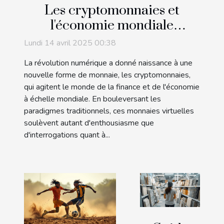
Les cryptomonnaies et
l'économie mondiale
comprendre leur impact et
Lundi 14 avril 2025 00:38
leur potentiel futur
La révolution numérique a donné naissance à une
nouvelle forme de monnaie, les cryptomonnaies,
qui agitent le monde de la finance et de l'économie
à échelle mondiale. En bouleversant les
paradigmes traditionnels, ces monnaies virtuelles
soulèvent autant d'enthousiasme que
d'interrogations quant à...