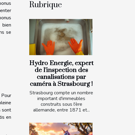
bonus
Rubrique
tenter
bonus
 bien
ns se
s
Hydro Energie, expert
de l'inspection des
canalisations par
caméra à Strasbourg !
Strasbourg compte un nombre
. Pour
important d'immeubles
pleine
construits sous l'ère
s sont
allemande, entre 1871 et...
tis en