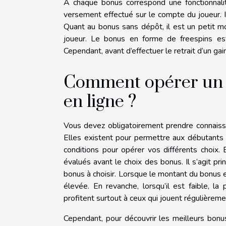
À chaque bonus correspond une fonctionnali
versement effectué sur le compte du joueur. Il
Quant au bonus sans dépôt, il est un petit mo
joueur. Le bonus en forme de freespins est
Cependant, avant d’effectuer le retrait d’un gai
Comment opérer un m
en ligne ?
Vous devez obligatoirement prendre connaissan
Elles existent pour permettre aux débutants 
conditions pour opérer vos différents choix. E
évalués avant le choix des bonus. Il s’agit pr
bonus à choisir. Lorsque le montant du bonus 
élevée. En revanche, lorsqu’il est faible, la
profitent surtout à ceux qui jouent régulièremen
Cependant, pour découvrir les meilleurs bonu