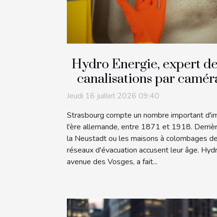
Hydro Energie, expert de 
canalisations par caméra
Jeudi 16 juillet 2026 09:40
Strasbourg compte un nombre important d'i
l'ère allemande, entre 1871 et 1918. Derriè
la Neustadt ou les maisons à colombages de 
réseaux d'évacuation accusent leur âge. Hydr
avenue des Vosges, a fait...