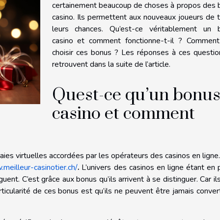
certainement beaucoup de choses à propos des 
casino. Ils permettent aux nouveaux joueurs de 
leurs chances. Qu’est-ce véritablement un 
casino et comment fonctionne-t-il ? Comment
choisir ces bonus ? Les réponses à ces questio
retrouvent dans la suite de l’article.
Quest-ce qu’un bonu
casino et comment
ies virtuelles accordées par les opérateurs des casinos en ligne
meilleur-casinotier.ch/
.
L’univers des casinos en ligne étant en 
uent. C’est grâce aux bonus qu’ils arrivent à se distinguer. Car il
ticularité de ces bonus est qu’ils ne peuvent être jamais conver