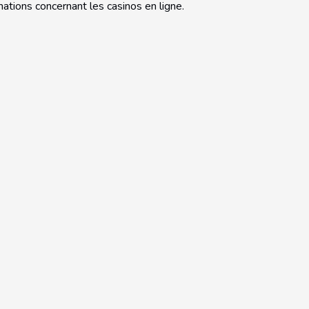
rmations concernant les casinos en ligne.