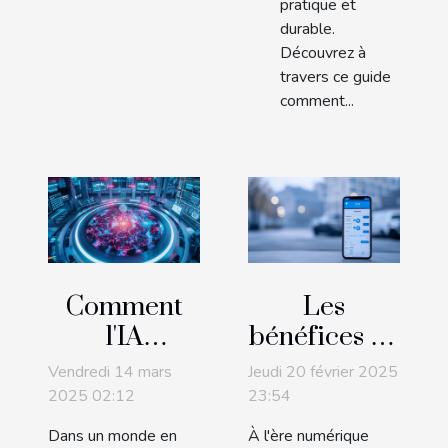
pratique et
durable.
Découvrez à
travers ce guide
comment...
Comment
Les
l'IA
bénéfices de
générative
réserver
Vendredi 14 mars
Jeudi 20 février 2025
transforme-
votre place
2025 02:12
23:54
t-elle les
de parking
Dans un monde en
À l'ère numérique