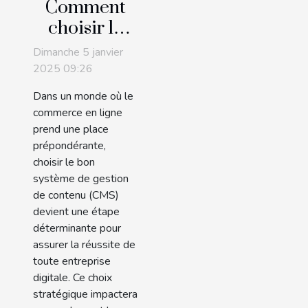
Comment
choisir le
bon CMS
Dimanche 5 janvier
pour votre
2025 09:26
entreprise
Dans un monde où le
en ligne
commerce en ligne
prend une place
prépondérante,
choisir le bon
système de gestion
de contenu (CMS)
devient une étape
déterminante pour
assurer la réussite de
toute entreprise
digitale. Ce choix
stratégique impactera