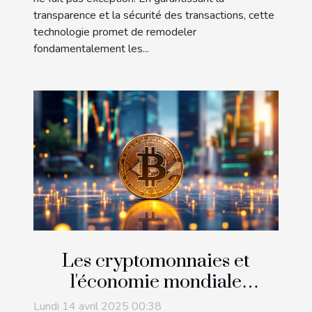
transparence et la sécurité des transactions, cette
technologie promet de remodeler
fondamentalement les...
Les cryptomonnaies et
l'économie mondiale
comprendre leur impact et
Lundi 14 avril 2025 00:38