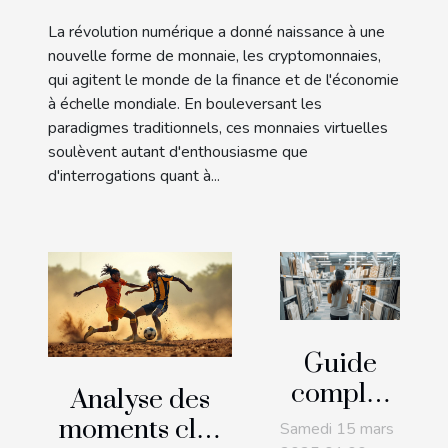
leur potentiel futur
La révolution numérique a donné naissance à une
nouvelle forme de monnaie, les cryptomonnaies,
qui agitent le monde de la finance et de l'économie
à échelle mondiale. En bouleversant les
paradigmes traditionnels, ces monnaies virtuelles
soulèvent autant d'enthousiasme que
d'interrogations quant à...
Guide
complet
Analyse des
pour
moments clés
Samedi 15 mars