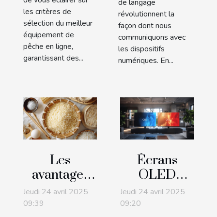
de vous éclairer sur
de langage
les critères de
révolutionnent la
sélection du meilleur
façon dont nous
équipement de
communiquons avec
pêche en ligne,
les dispositifs
garantissant des...
numériques. En...
Les
Écrans
avantages
OLED
de la
versus
Jeudi 24 avril 2025
Jeudi 24 avril 2025
chapelure
QLED
09:39
09:20