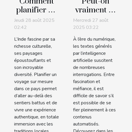
Comment
Peut-on
planifier un
vraiment se
voyage sur
fier aux
Jeudi 28 août 2025
Mercredi 27 août
mesure en
textes
02:42
2025 03:22
Inde pour
générés par
L’Inde fascine par sa
À l’ère du numérique,
découvrir
l'IA ?
richesse culturelle,
les textes générés
son
ses paysages
par l’intelligence
époustouflants et
artificielle suscitent
authenticité
son incroyable
de nombreuses
diversité. Planifier un
interrogations. Entre
voyage sur mesure
fascination et
dans ce pays permet
méfiance, il est
d’aller au-delà des
difficile de savoir s’il
sentiers battus et de
est possible de se
vivre une expérience
fier pleinement à ces
authentique, en totale
contenus
immersion avec les
automatisés.
traditions locales.
Découvrez dans les