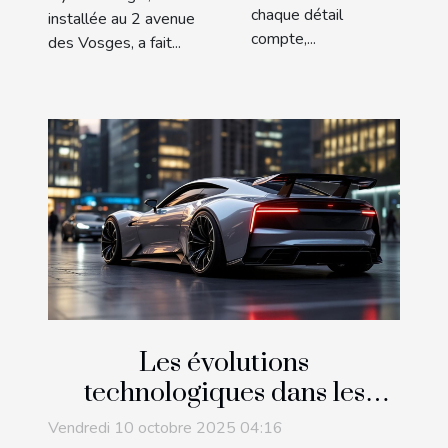
chaque détail
installée au 2 avenue
compte,...
des Vosges, a fait...
Les évolutions
technologiques dans les
berlines sportives au fil des
Vendredi 10 octobre 2025 04:16