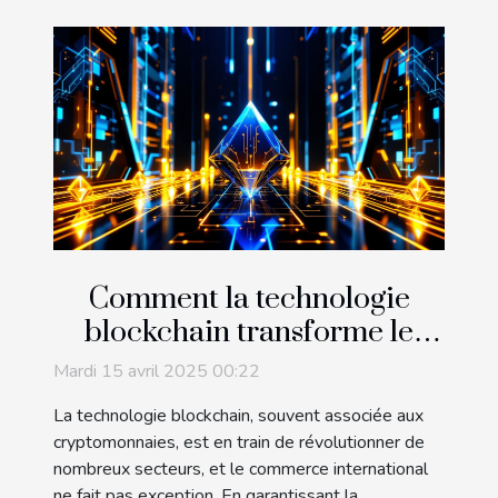
Comment la technologie
blockchain transforme le
commerce international
Mardi 15 avril 2025 00:22
La technologie blockchain, souvent associée aux
cryptomonnaies, est en train de révolutionner de
nombreux secteurs, et le commerce international
ne fait pas exception. En garantissant la