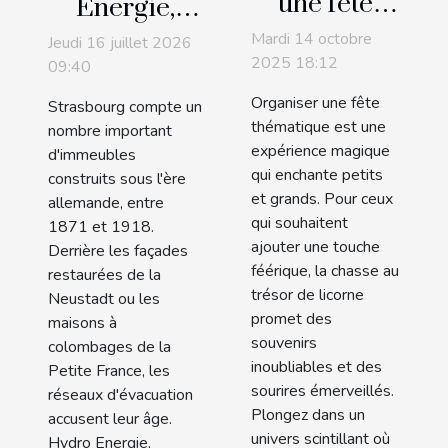
une fête
Energie,
thématique
expert de
Mardi 14 octobre
Jeudi 16 juillet 2026
avec une
l'inspection
2025 18:12
09:40
chasse au
des
Organiser une fête
Strasbourg compte un
trésor de
canalisations
thématique est une
nombre important
licorne
expérience magique
par caméra
d'immeubles
qui enchante petits
construits sous l'ère
à Strasbourg
et grands. Pour ceux
allemande, entre
!
qui souhaitent
1871 et 1918.
ajouter une touche
Derrière les façades
féérique, la chasse au
restaurées de la
trésor de licorne
Neustadt ou les
promet des
maisons à
souvenirs
colombages de la
inoubliables et des
Petite France, les
sourires émerveillés.
réseaux d'évacuation
Plongez dans un
accusent leur âge.
univers scintillant où
Hydro Energie,