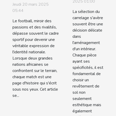
choisir le
2025 01:00
des
Jeudi 20 mars 2025
carrelage
confrontations
05:44
La sélection du
adapté à
footballistiques
carrelage s'avère
Le football, miroir des
chaque
souvent être une
entre deux
passions et des rivalités,
décision délicate
espace de
grandes
dépasse souvent le cadre
dans
votre
sportif pour devenir une
nations
l'aménagement
véritable expression de
maison
africaines
d'un intérieur.
l'identité nationale.
Chaque pièce
Lorsque deux grandes
ayant ses
nations africaines se
spécificités, il est
confrontent sur le terrain,
fondamental de
chaque match est une
choisir un
page d'histoire qui s'écrit
revêtement de
sous nos yeux. Cet article
sol non
se...
seulement
esthétique mais
également