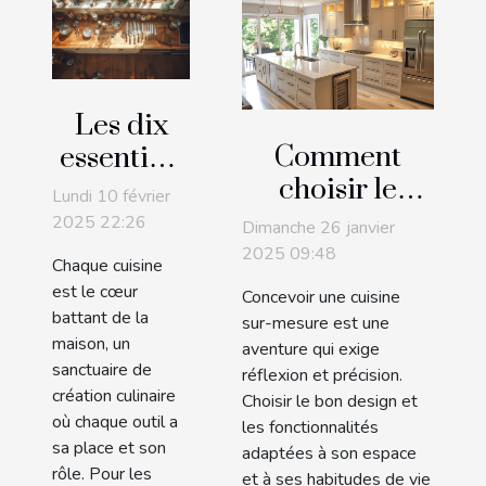
Les dix
Comment
essentiels
choisir le
pour une
Lundi 10 février
design et les
cuisine
2025 22:26
Dimanche 26 janvier
fonctionnalités
bien
2025 09:48
Chaque cuisine
pour une
équipée
est le cœur
Concevoir une cuisine
cuisine sur-
battant de la
sur-mesure est une
maison, un
mesure
aventure qui exige
sanctuaire de
réflexion et précision.
création culinaire
Choisir le bon design et
où chaque outil a
les fonctionnalités
sa place et son
adaptées à son espace
rôle. Pour les
et à ses habitudes de vie