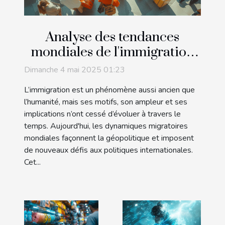
Analyse des tendances
mondiales de l'immigration
et impact sur les politiques
Dimanche 4 mai 2025 01:23
internationales
L’immigration est un phénomène aussi ancien que
l’humanité, mais ses motifs, son ampleur et ses
implications n’ont cessé d’évoluer à travers le
temps. Aujourd'hui, les dynamiques migratoires
mondiales façonnent la géopolitique et imposent
de nouveaux défis aux politiques internationales.
Cet...