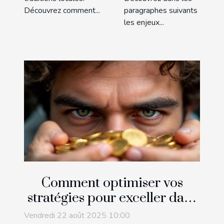
Découvrez comment...
paragraphes suivants
les enjeux...
Comment optimiser vos
stratégies pour exceller dans
les jeux de collection de
Vendredi 22 août 2025 10:00