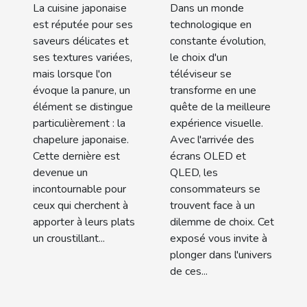
japonaise
quelles
La cuisine japonaise
Dans un monde
pour une
technologies
est réputée pour ses
technologique en
cuisine
pour les
saveurs délicates et
constante évolution,
ses textures variées,
le choix d'un
croustillante
téléviseurs
mais lorsque l'on
téléviseur se
de demain
évoque la panure, un
transforme en une
élément se distingue
quête de la meilleure
particulièrement : la
expérience visuelle.
chapelure japonaise.
Avec l'arrivée des
Cette dernière est
écrans OLED et
devenue un
QLED, les
incontournable pour
consommateurs se
ceux qui cherchent à
trouvent face à un
apporter à leurs plats
dilemme de choix. Cet
un croustillant...
exposé vous invite à
plonger dans l'univers
de ces...