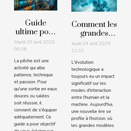
Guide
Comment les
ultime pour
grandes
choisir le
modèles de
Mardi 29 avril 2025
Jeudi 24 avril 2025
meilleur
langage
00:38
21:32
équipement
transforment
La pêche est une
L'évolution
de pêche en
l'interaction
activité qui allie
technologique a
ligne
patience, technique
utilisateur
toujours eu un impact
et passion. Pour
significatif sur les
qu'une sortie en eaux
modes d'interaction
douces ou salées
entre l'humain et la
soit réussie, il
machine. Aujourd'hui,
convient de s'équiper
une nouvelle ère se
adéquatement. Ce
profile à l'horizon, où
guide a pour objectif
les grandes modèles