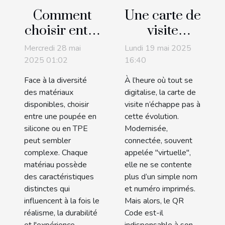
Comment
Une carte de
choisir entre
visite
une poupée
virtuelle
Mercredi 28 mai
Lundi 19 mai 2025
en silicone
peut-elle
2025 01:02
16:40
et une en
marcher
Face à la diversité
À l’heure où tout se
TPE ?
sans QR
des matériaux
digitalise, la carte de
Code ?
disponibles, choisir
visite n’échappe pas à
entre une poupée en
cette évolution.
silicone ou en TPE
Modernisée,
peut sembler
connectée, souvent
complexe. Chaque
appelée "virtuelle",
matériau possède
elle ne se contente
des caractéristiques
plus d’un simple nom
distinctes qui
et numéro imprimés.
influencent à la fois le
Mais alors, le QR
réalisme, la durabilité
Code est-il