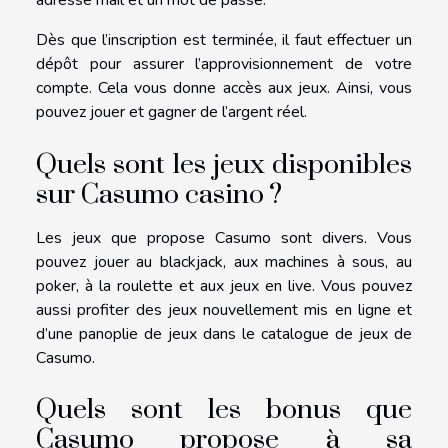
adresse mail et un mot de passe.
Dès que l’inscription est terminée, il faut effectuer un
dépôt pour assurer l’approvisionnement de votre
compte. Cela vous donne accès aux jeux. Ainsi, vous
pouvez jouer et gagner de l’argent réel.
Quels sont les jeux disponibles
sur Casumo casino ?
Les jeux que propose Casumo sont divers. Vous
pouvez jouer au blackjack, aux machines à sous, au
poker, à la roulette et aux jeux en live. Vous pouvez
aussi profiter des jeux nouvellement mis en ligne et
d’une panoplie de jeux dans le catalogue de jeux de
Casumo.
Quels sont les bonus que
Casumo propose à sa