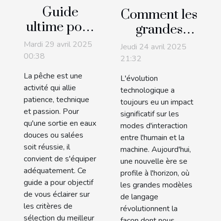
Guide
Comment les
ultime pour
grandes
choisir le
modèles de
Mardi 29 avril 2025
Jeudi 24 avril 2025
meilleur
langage
00:38
21:32
équipement
transforment
La pêche est une
L'évolution
de pêche en
l'interaction
activité qui allie
technologique a
ligne
patience, technique
utilisateur
toujours eu un impact
et passion. Pour
significatif sur les
qu'une sortie en eaux
modes d'interaction
douces ou salées
entre l'humain et la
soit réussie, il
machine. Aujourd'hui,
convient de s'équiper
une nouvelle ère se
adéquatement. Ce
profile à l'horizon, où
guide a pour objectif
les grandes modèles
de vous éclairer sur
de langage
les critères de
révolutionnent la
sélection du meilleur
façon dont nous