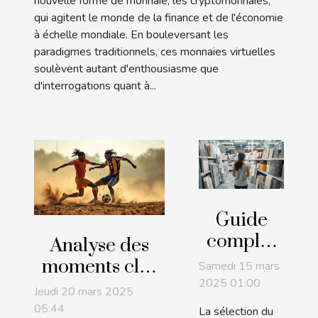
nouvelle forme de monnaie, les cryptomonnaies,
qui agitent le monde de la finance et de l'économie
à échelle mondiale. En bouleversant les
paradigmes traditionnels, ces monnaies virtuelles
soulèvent autant d'enthousiasme que
d'interrogations quant à...
Guide
complet
Analyse des
pour
moments clés
Samedi 15 mars
choisir le
2025 01:00
des
Jeudi 20 mars 2025
carrelage
confrontations
05:44
La sélection du