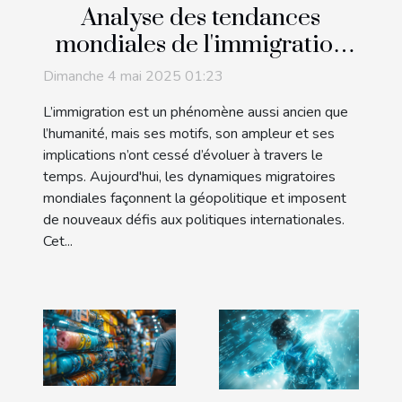
Analyse des tendances
mondiales de l'immigration
et impact sur les politiques
Dimanche 4 mai 2025 01:23
internationales
L’immigration est un phénomène aussi ancien que
l’humanité, mais ses motifs, son ampleur et ses
implications n’ont cessé d’évoluer à travers le
temps. Aujourd'hui, les dynamiques migratoires
mondiales façonnent la géopolitique et imposent
de nouveaux défis aux politiques internationales.
Cet...