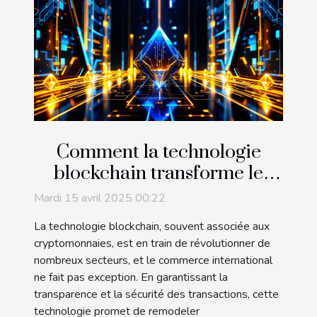
Comment la technologie
blockchain transforme le
commerce international
Mardi 15 avril 2025 00:22
La technologie blockchain, souvent associée aux
cryptomonnaies, est en train de révolutionner de
nombreux secteurs, et le commerce international
ne fait pas exception. En garantissant la
transparence et la sécurité des transactions, cette
technologie promet de remodeler