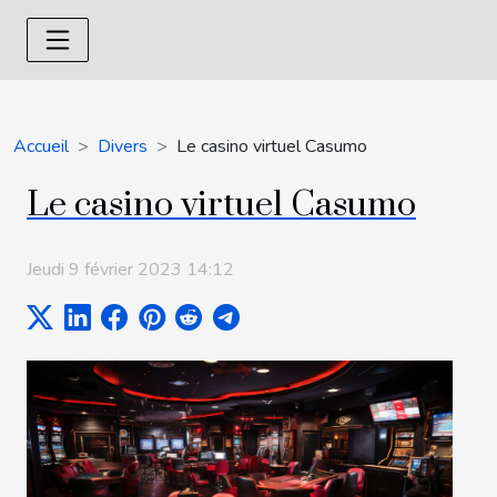
Accueil
Divers
Le casino virtuel Casumo
Le casino virtuel Casumo
Jeudi 9 février 2023 14:12