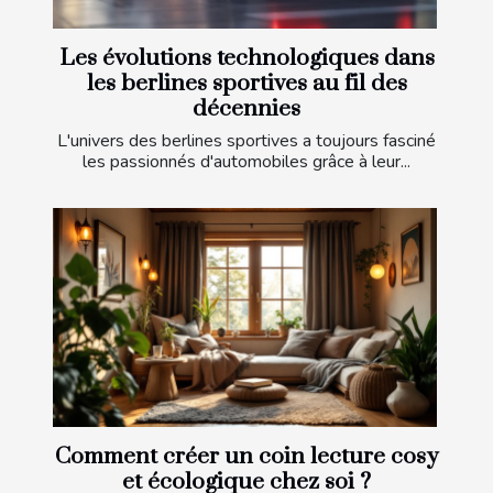
Les évolutions technologiques dans
les berlines sportives au fil des
décennies
L'univers des berlines sportives a toujours fasciné
les passionnés d'automobiles grâce à leur...
Comment créer un coin lecture cosy
et écologique chez soi ?