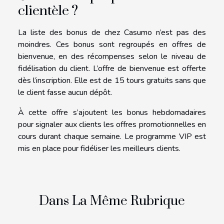
clientèle ?
La liste des bonus de chez Casumo n’est pas des
moindres. Ces bonus sont regroupés en offres de
bienvenue, en des récompenses selon le niveau de
fidélisation du client. L’offre de bienvenue est offerte
dès l’inscription. Elle est de 15 tours gratuits sans que
le client fasse aucun dépôt.
À cette offre s’ajoutent les bonus hebdomadaires
pour signaler aux clients les offres promotionnelles en
cours durant chaque semaine. Le programme VIP est
mis en place pour fidéliser les meilleurs clients.
Dans La Même Rubrique