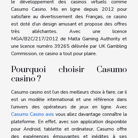
le développement des casinos virtuels comme
Casumo Casino. Mis en ligne depuis 2012 pour
satisfaire au divertissement des Français, ce casino
est doté d’un design amusant et propose des offres
très alléchantes. Avec une licence
MGA/B2C/217/2012 de Malta Gaming Authority et
une licence numéro 39265 délivrée par UK Gambling
Commission, ce casino a tout pour plaire.
Pourquoi choisir Casumo
casino ?
Casumo casino est l’un des meilleurs choix à faire, car il
est un modèle international et une référence dans
l’univers des opérateurs de jeux en ligne. Avec
Casumo Casino avis
vous allez davantage connaître la
plateforme. En effet, avec son application disponible
pour Android, tablette et ordinateur, Casumo offre
des expériences émouvantes et inédites à ses