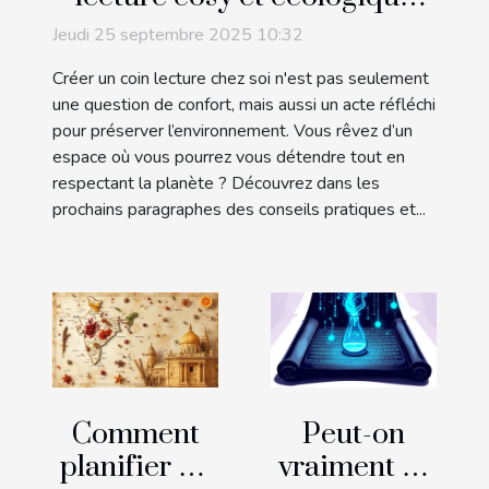
chez soi ?
Jeudi 25 septembre 2025 10:32
Créer un coin lecture chez soi n'est pas seulement
une question de confort, mais aussi un acte réfléchi
pour préserver l’environnement. Vous rêvez d’un
espace où vous pourrez vous détendre tout en
respectant la planète ? Découvrez dans les
prochains paragraphes des conseils pratiques et...
Comment
Peut-on
planifier un
vraiment se