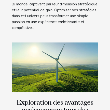
le monde, captivant par leur dimension stratégique
et leur potentiel de gain. Optimiser ses stratégies
dans cet univers peut transformer une simple
passion en une expérience enrichissante et
compétitive...
Exploration des avantages
environnementaux des