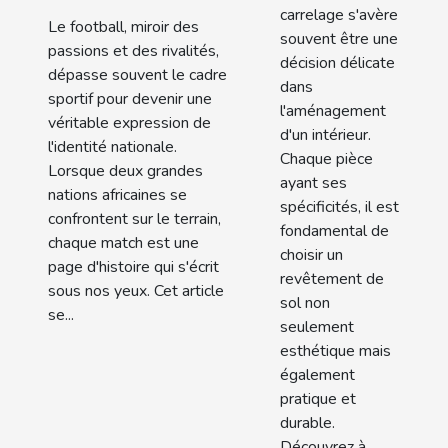
adapté à
footballistiques
carrelage s'avère
Le football, miroir des
chaque
souvent être une
entre deux
passions et des rivalités,
décision délicate
espace de
grandes
dépasse souvent le cadre
dans
votre
sportif pour devenir une
nations
l'aménagement
véritable expression de
maison
africaines
d'un intérieur.
l'identité nationale.
Chaque pièce
Lorsque deux grandes
ayant ses
nations africaines se
spécificités, il est
confrontent sur le terrain,
fondamental de
chaque match est une
choisir un
page d'histoire qui s'écrit
revêtement de
sous nos yeux. Cet article
sol non
se...
seulement
esthétique mais
également
pratique et
durable.
Découvrez à