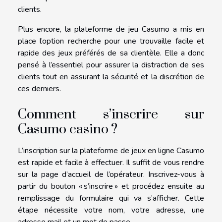
clients.
Plus encore, la plateforme de jeu Casumo a mis en
place l’option recherche pour une trouvaille facile et
rapide des jeux préférés de sa clientèle. Elle a donc
pensé à l’essentiel pour assurer la distraction de ses
clients tout en assurant la sécurité et la discrétion de
ces derniers.
Comment s’inscrire sur
Casumo casino ?
L’inscription sur la plateforme de jeux en ligne Casumo
est rapide et facile à effectuer. Il suffit de vous rendre
sur la page d’accueil de l’opérateur. Inscrivez-vous à
partir du bouton « s’inscrire » et procédez ensuite au
remplissage du formulaire qui va s’afficher. Cette
étape nécessite votre nom, votre adresse, une