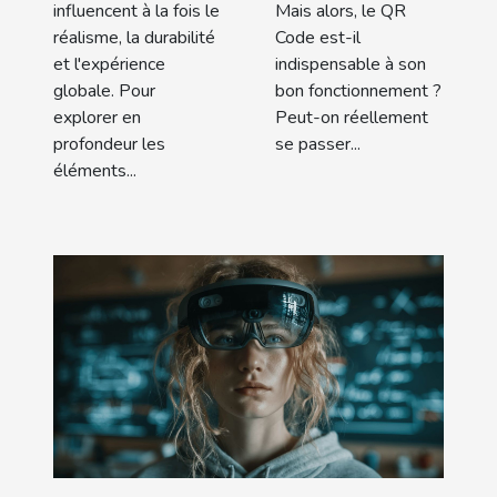
influencent à la fois le
Mais alors, le QR
réalisme, la durabilité
Code est-il
et l'expérience
indispensable à son
globale. Pour
bon fonctionnement ?
explorer en
Peut-on réellement
profondeur les
se passer...
éléments...