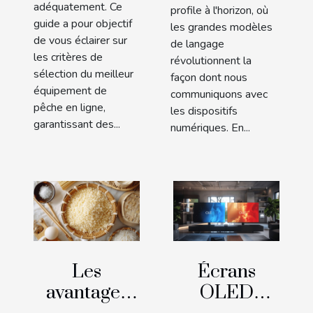
adéquatement. Ce
profile à l'horizon, où
guide a pour objectif
les grandes modèles
de vous éclairer sur
de langage
les critères de
révolutionnent la
sélection du meilleur
façon dont nous
équipement de
communiquons avec
pêche en ligne,
les dispositifs
garantissant des...
numériques. En...
Les
Écrans
avantages
OLED