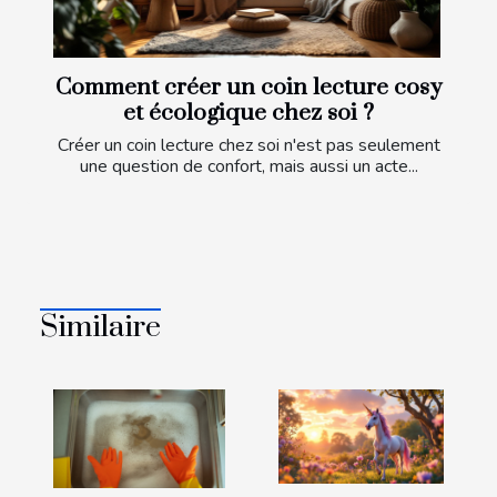
Comment créer un coin lecture cosy
et écologique chez soi ?
Créer un coin lecture chez soi n'est pas seulement
une question de confort, mais aussi un acte...
Similaire