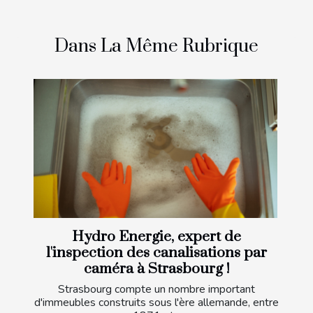
Dans La Même Rubrique
Hydro Energie, expert de
l'inspection des canalisations par
caméra à Strasbourg !
Strasbourg compte un nombre important
d'immeubles construits sous l'ère allemande, entre