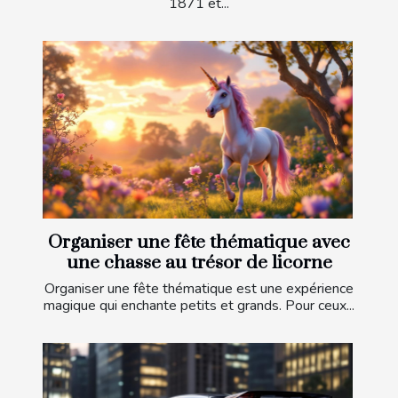
1871 et...
Organiser une fête thématique avec
une chasse au trésor de licorne
Organiser une fête thématique est une expérience
magique qui enchante petits et grands. Pour ceux...