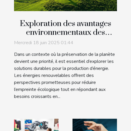
Exploration des avantages
environnementaux des
énergies renouvelables
Mercredi 18 juin 2025 01:44
Dans un contexte où la préservation de la planète
devient une priorité, il est essentiel d’explorer les
solutions durables pour la production d’énergie.
Les énergies renouvelables offrent des
perspectives prometteuses pour réduire
l’empreinte écologique tout en répondant aux
besoins croissants en...