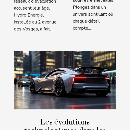
sourires émerveillés.
réseaux d'évacuation
Plongez dans un
accusent leur âge.
univers scintillant où
Hydro Energie,
chaque détail
installée au 2 avenue
compte,...
des Vosges, a fait...
Les évolutions