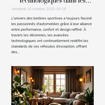
technologiques dans les
berlines sportives au fil des
Vendredi 10 octobre 2025 04:16
décennies
L'univers des berlines sportives a toujours fasciné
les passionnés d'automobiles grâce à leur alliance
entre performance, confort et design raffiné. À
travers les décennies, les avancées
technologiques ont continuellement redéfini les
standards de ces véhicules d’exception, offrant
des...