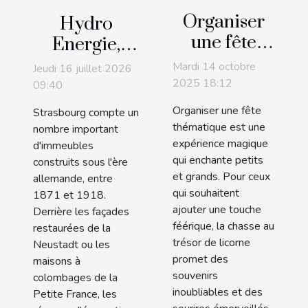
Organiser
Hydro
une fête
Energie,
thématique
expert de
Mardi 14 octobre
Jeudi 16 juillet 2026
avec une
l'inspection
2025 18:12
09:40
chasse au
des
Organiser une fête
Strasbourg compte un
trésor de
canalisations
thématique est une
nombre important
licorne
expérience magique
par caméra
d'immeubles
qui enchante petits
construits sous l'ère
à Strasbourg
et grands. Pour ceux
allemande, entre
!
qui souhaitent
1871 et 1918.
ajouter une touche
Derrière les façades
féérique, la chasse au
restaurées de la
trésor de licorne
Neustadt ou les
promet des
maisons à
souvenirs
colombages de la
inoubliables et des
Petite France, les