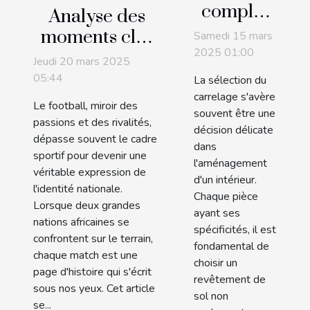
complet
Analyse des
pour
moments clés
Samedi 15 mars
choisir le
2025 01:00
des
Jeudi 20 mars 2025
carrelage
confrontations
05:44
La sélection du
adapté à
footballistiques
carrelage s'avère
Le football, miroir des
chaque
souvent être une
entre deux
passions et des rivalités,
décision délicate
espace de
grandes
dépasse souvent le cadre
dans
votre
sportif pour devenir une
nations
l'aménagement
véritable expression de
maison
africaines
d'un intérieur.
l'identité nationale.
Chaque pièce
Lorsque deux grandes
ayant ses
nations africaines se
spécificités, il est
confrontent sur le terrain,
fondamental de
chaque match est une
choisir un
page d'histoire qui s'écrit
revêtement de
sous nos yeux. Cet article
sol non
se...