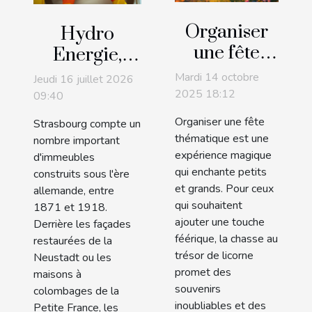
Organiser
Hydro
une fête
Energie,
thématique
expert de
Mardi 14 octobre
Jeudi 16 juillet 2026
avec une
l'inspection
2025 18:12
09:40
chasse au
des
Organiser une fête
Strasbourg compte un
trésor de
canalisations
thématique est une
nombre important
licorne
expérience magique
par caméra
d'immeubles
qui enchante petits
construits sous l'ère
à Strasbourg
et grands. Pour ceux
allemande, entre
!
qui souhaitent
1871 et 1918.
ajouter une touche
Derrière les façades
féérique, la chasse au
restaurées de la
trésor de licorne
Neustadt ou les
promet des
maisons à
souvenirs
colombages de la
inoubliables et des
Petite France, les