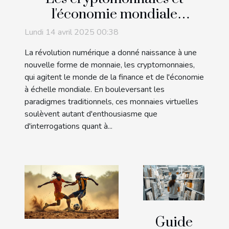
l'économie mondiale
comprendre leur impact et
Lundi 14 avril 2025 00:38
leur potentiel futur
La révolution numérique a donné naissance à une
nouvelle forme de monnaie, les cryptomonnaies,
qui agitent le monde de la finance et de l'économie
à échelle mondiale. En bouleversant les
paradigmes traditionnels, ces monnaies virtuelles
soulèvent autant d'enthousiasme que
d'interrogations quant à...
Guide