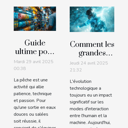
Guide
Comment les
ultime pour
grandes
choisir le
modèles de
Mardi 29 avril 2025
Jeudi 24 avril 2025
meilleur
langage
00:38
21:32
équipement
transforment
La pêche est une
L'évolution
de pêche en
l'interaction
activité qui allie
technologique a
ligne
patience, technique
utilisateur
toujours eu un impact
et passion. Pour
significatif sur les
qu'une sortie en eaux
modes d'interaction
douces ou salées
entre l'humain et la
soit réussie, il
machine. Aujourd'hui,