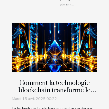
de ces...
Comment la technologie
blockchain transforme le
commerce international
Mardi 15 avril 2025 00:22
La technologie blockchain, souvent associée aux