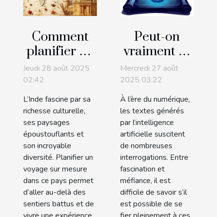
Comment
Peut-on
planifier un
vraiment se
voyage sur
fier aux
Jeudi 28 août 2025
Mercredi 27 août
mesure en
textes
02:42
2025 03:22
Inde pour
générés par
L’Inde fascine par sa
À l’ère du numérique,
découvrir
l'IA ?
richesse culturelle,
les textes générés
son
ses paysages
par l’intelligence
époustouflants et
artificielle suscitent
authenticité
son incroyable
de nombreuses
diversité. Planifier un
interrogations. Entre
voyage sur mesure
fascination et
dans ce pays permet
méfiance, il est
d’aller au-delà des
difficile de savoir s’il
sentiers battus et de
est possible de se
vivre une expérience
fier pleinement à ces