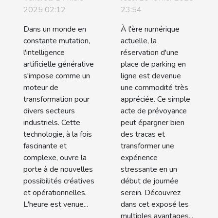
transforme-
votre place
2025 02:12
23:54
t-elle les
de parking
Dans un monde en
À l'ère numérique
industries
en ligne
constante mutation,
actuelle, la
modernes ?
l'intelligence
réservation d'une
artificielle générative
place de parking en
s'impose comme un
ligne est devenue
moteur de
une commodité très
transformation pour
appréciée. Ce simple
divers secteurs
acte de prévoyance
industriels. Cette
peut épargner bien
technologie, à la fois
des tracas et
fascinante et
transformer une
complexe, ouvre la
expérience
porte à de nouvelles
stressante en un
possibilités créatives
début de journée
et opérationnelles.
serein. Découvrez
L'heure est venue...
dans cet exposé les
multiples avantages...