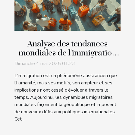
Analyse des tendances
mondiales de l'immigration
et impact sur les politiques
Dimanche 4 mai 2025 01:23
internationales
L’immigration est un phénomène aussi ancien que
l’humanité, mais ses motifs, son ampleur et ses
implications n’ont cessé d’évoluer à travers le
temps. Aujourd'hui, les dynamiques migratoires
mondiales façonnent la géopolitique et imposent
de nouveaux défis aux politiques internationales.
Cet...