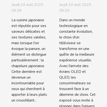
de la
versus
Jeudi 24 avril 2025
Jeudi 24 avril 2025
chapelure
QLED
09:39
09:20
japonaise
quelles
La cuisine japonaise
Dans un monde
pour une
technologies
est réputée pour ses
technologique en
cuisine
pour les
saveurs délicates et
constante évolution,
ses textures variées,
le choix d'un
croustillante
téléviseurs
mais lorsque l'on
téléviseur se
de demain
évoque la panure, un
transforme en une
élément se distingue
quête de la meilleure
particulièrement : la
expérience visuelle.
chapelure japonaise.
Avec l'arrivée des
Cette dernière est
écrans OLED et
devenue un
QLED, les
incontournable pour
consommateurs se
ceux qui cherchent à
trouvent face à un
apporter à leurs plats
dilemme de choix. Cet
un croustillant...
exposé vous invite à
plonger dans l'univers