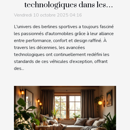
technologiques dans les
berlines sportives au fil des
Vendredi 10 octobre 2025 04:16
décennies
L'univers des berlines sportives a toujours fasciné
les passionnés d'automobiles grâce à leur alliance
entre performance, confort et design raffiné. À
travers les décennies, les avancées
technologiques ont continuellement redéfini les
standards de ces véhicules d’exception, offrant
des...