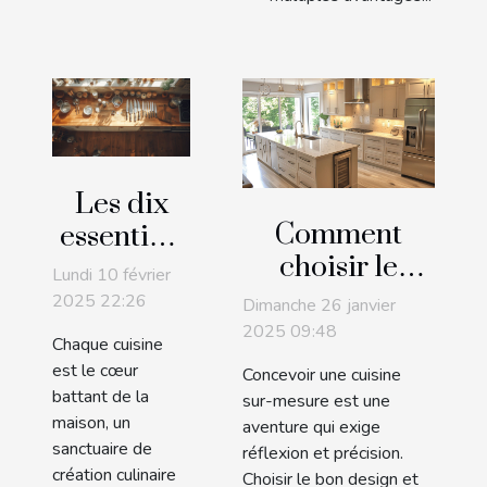
Les dix
Comment
essentiels
choisir le
pour une
Lundi 10 février
design et les
cuisine
2025 22:26
Dimanche 26 janvier
fonctionnalités
bien
2025 09:48
Chaque cuisine
pour une
équipée
est le cœur
Concevoir une cuisine
cuisine sur-
battant de la
sur-mesure est une
maison, un
mesure
aventure qui exige
sanctuaire de
réflexion et précision.
création culinaire
Choisir le bon design et