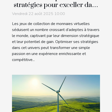
stratégies pour exceller dans
les jeux de collection de
Vendredi 22 août 2025 10:00
monnaies virtuelles ?
Les jeux de collection de monnaies virtuelles
séduisent un nombre croissant d’adeptes à travers
le monde, captivant par leur dimension stratégique
et leur potentiel de gain. Optimiser ses stratégies
dans cet univers peut transformer une simple
passion en une expérience enrichissante et
compétitive...