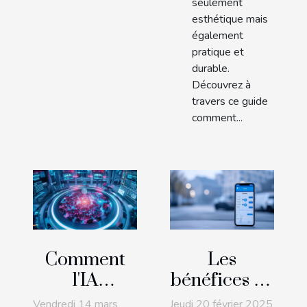
seulement
esthétique mais
également
pratique et
durable.
Découvrez à
travers ce guide
comment...
Comment
Les
l'IA
bénéfices de
générative
réserver
Vendredi 14 mars
Jeudi 20 février 2025