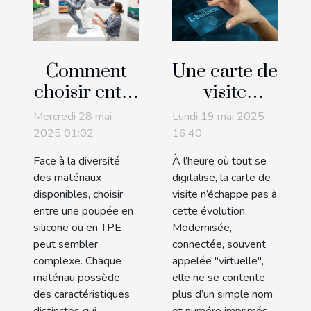
Comment
Une carte de
choisir entre
visite
une poupée
virtuelle
Mercredi 28 mai
Lundi 19 mai 2025
en silicone
peut-elle
2025 01:02
16:40
et une en
marcher
Face à la diversité
À l’heure où tout se
TPE ?
sans QR
des matériaux
digitalise, la carte de
Code ?
disponibles, choisir
visite n’échappe pas à
entre une poupée en
cette évolution.
silicone ou en TPE
Modernisée,
peut sembler
connectée, souvent
complexe. Chaque
appelée "virtuelle",
matériau possède
elle ne se contente
des caractéristiques
plus d’un simple nom
distinctes qui
et numéro imprimés.