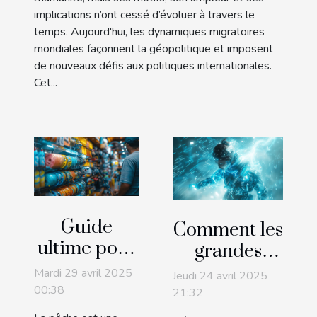
implications n’ont cessé d’évoluer à travers le
temps. Aujourd'hui, les dynamiques migratoires
mondiales façonnent la géopolitique et imposent
de nouveaux défis aux politiques internationales.
Cet...
Guide
Comment les
ultime pour
grandes
choisir le
modèles de
Mardi 29 avril 2025
Jeudi 24 avril 2025
meilleur
langage
00:38
21:32
équipement
transforment