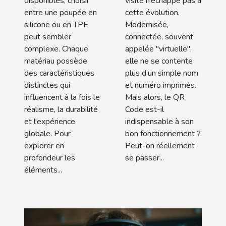
Code ?
disponibles, choisir
visite n’échappe pas à
entre une poupée en
cette évolution.
silicone ou en TPE
Modernisée,
peut sembler
connectée, souvent
complexe. Chaque
appelée "virtuelle",
matériau possède
elle ne se contente
des caractéristiques
plus d’un simple nom
distinctes qui
et numéro imprimés.
influencent à la fois le
Mais alors, le QR
réalisme, la durabilité
Code est-il
et l'expérience
indispensable à son
globale. Pour
bon fonctionnement ?
explorer en
Peut-on réellement
profondeur les
se passer...
éléments...