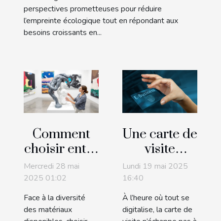
perspectives prometteuses pour réduire
l’empreinte écologique tout en répondant aux
besoins croissants en...
Comment
Une carte de
choisir entre
visite
une poupée
virtuelle
Mercredi 28 mai
Lundi 19 mai 2025
en silicone
peut-elle
2025 01:02
16:40
et une en
marcher
Face à la diversité
À l’heure où tout se
TPE ?
sans QR
des matériaux
digitalise, la carte de