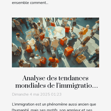
ensemble comment...
Analyse des tendances
mondiales de l'immigration
et impact sur les politiques
Dimanche 4 mai 2025 01:23
internationales
L’immigration est un phénomène aussi ancien que
l’humanité, mais ses motifs, son ampleur et ses