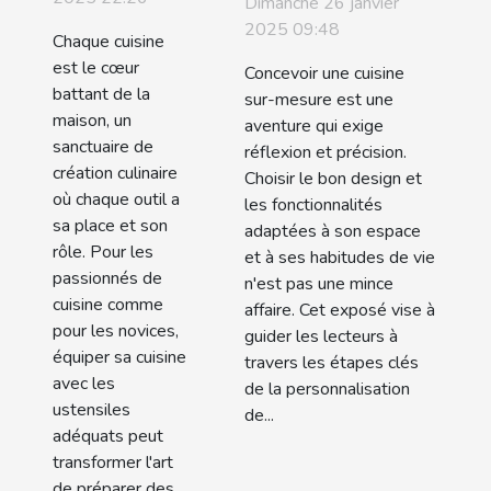
Dimanche 26 janvier
fonctionnalités
bien
2025 09:48
Chaque cuisine
pour une
équipée
est le cœur
Concevoir une cuisine
cuisine sur-
battant de la
sur-mesure est une
maison, un
mesure
aventure qui exige
sanctuaire de
réflexion et précision.
création culinaire
Choisir le bon design et
où chaque outil a
les fonctionnalités
sa place et son
adaptées à son espace
rôle. Pour les
et à ses habitudes de vie
passionnés de
n'est pas une mince
cuisine comme
affaire. Cet exposé vise à
pour les novices,
guider les lecteurs à
équiper sa cuisine
travers les étapes clés
avec les
de la personnalisation
ustensiles
de...
adéquats peut
transformer l'art
de préparer des