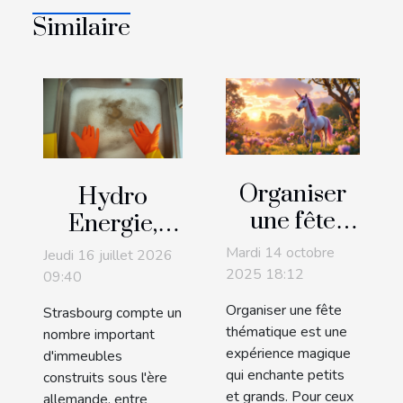
Similaire
Organiser
Hydro
une fête
Energie,
thématique
expert de
Mardi 14 octobre
Jeudi 16 juillet 2026
avec une
l'inspection
2025 18:12
09:40
chasse au
des
Organiser une fête
Strasbourg compte un
trésor de
canalisations
thématique est une
nombre important
licorne
expérience magique
par caméra
d'immeubles
qui enchante petits
construits sous l'ère
à Strasbourg
et grands. Pour ceux
allemande, entre