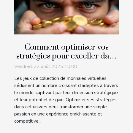
Comment optimiser vos
stratégies pour exceller dans
les jeux de collection de
Vendredi 22 août 2025 10:00
monnaies virtuelles ?
Les jeux de collection de monnaies virtuelles
séduisent un nombre croissant d’adeptes à travers
le monde, captivant par leur dimension stratégique
et leur potentiel de gain. Optimiser ses stratégies
dans cet univers peut transformer une simple
passion en une expérience enrichissante et
compétitive...