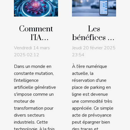
Comment
Les
l'IA
bénéfices de
générative
réserver
Vendredi 14 mars
Jeudi 20 février 2025
transforme-
votre place
2025 02:12
23:54
t-elle les
de parking
Dans un monde en
À l'ère numérique
industries
en ligne
constante mutation,
actuelle, la
modernes ?
l'intelligence
réservation d'une
artificielle générative
place de parking en
s'impose comme un
ligne est devenue
moteur de
une commodité très
transformation pour
appréciée. Ce simple
divers secteurs
acte de prévoyance
industriels. Cette
peut épargner bien
technologie, à la fois
des tracas et