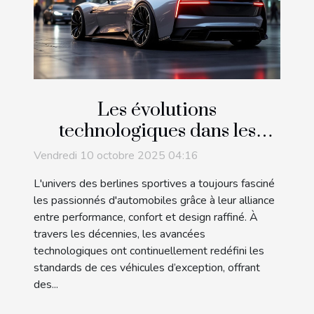
Les évolutions
technologiques dans les
berlines sportives au fil des
Vendredi 10 octobre 2025 04:16
décennies
L'univers des berlines sportives a toujours fasciné
les passionnés d'automobiles grâce à leur alliance
entre performance, confort et design raffiné. À
travers les décennies, les avancées
technologiques ont continuellement redéfini les
standards de ces véhicules d’exception, offrant
des...