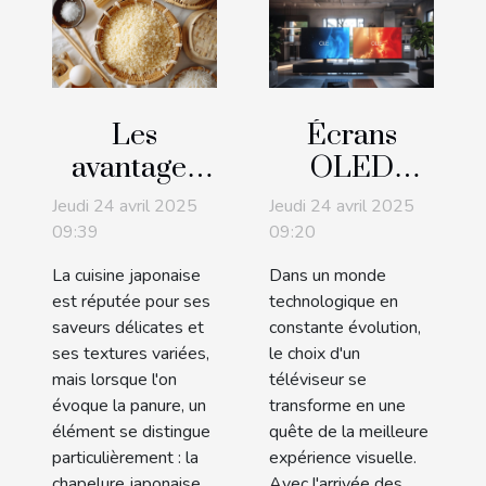
Les
Écrans
avantages
OLED
de la
versus
Jeudi 24 avril 2025
Jeudi 24 avril 2025
chapelure
QLED
09:39
09:20
japonaise
quelles
La cuisine japonaise
Dans un monde
pour une
technologies
est réputée pour ses
technologique en
cuisine
pour les
saveurs délicates et
constante évolution,
ses textures variées,
le choix d'un
croustillante
téléviseurs
mais lorsque l'on
téléviseur se
de demain
évoque la panure, un
transforme en une
élément se distingue
quête de la meilleure
particulièrement : la
expérience visuelle.
chapelure japonaise.
Avec l'arrivée des