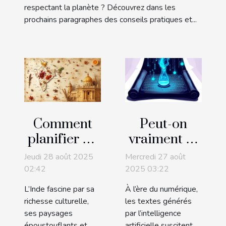
respectant la planète ? Découvrez dans les
prochains paragraphes des conseils pratiques et...
Comment
Peut-on
planifier un
vraiment se
voyage sur
fier aux
Jeudi 28 août 2025
Mercredi 27 août
mesure en
textes
02:42
2025 03:22
Inde pour
générés par
L’Inde fascine par sa
À l’ère du numérique,
découvrir
l'IA ?
richesse culturelle,
les textes générés
son
ses paysages
par l’intelligence
époustouflants et
artificielle suscitent