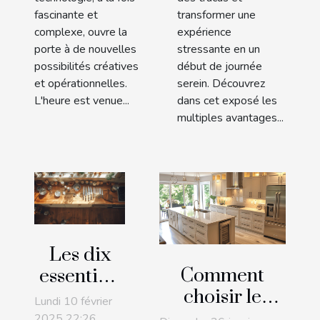
fascinante et
transformer une
complexe, ouvre la
expérience
porte à de nouvelles
stressante en un
possibilités créatives
début de journée
et opérationnelles.
serein. Découvrez
L'heure est venue...
dans cet exposé les
multiples avantages...
Les dix
Comment
essentiels
choisir le
pour une
Lundi 10 février
design et les
cuisine
2025 22:26