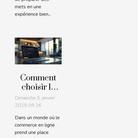
mets en une
expérience bien...
Comment
choisir le
bon CMS
Dimanche 5 janvier
pour votre
2025 09:26
entreprise
Dans un monde où le
en ligne
commerce en ligne
prend une place