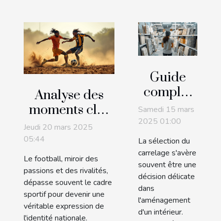
Guide
complet
Analyse des
pour
moments clés
Samedi 15 mars
choisir le
2025 01:00
des
Jeudi 20 mars 2025
carrelage
confrontations
05:44
La sélection du
adapté à
footballistiques
carrelage s'avère
Le football, miroir des
chaque
souvent être une
entre deux
passions et des rivalités,
décision délicate
espace de
grandes
dépasse souvent le cadre
dans
votre
sportif pour devenir une
nations
l'aménagement
véritable expression de
maison
africaines
d'un intérieur.
l'identité nationale.