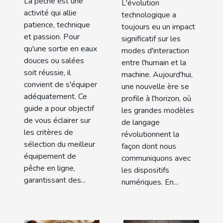
La pêche est une
L'évolution
de pêche en
l'interaction
activité qui allie
technologique a
ligne
patience, technique
utilisateur
toujours eu un impact
et passion. Pour
significatif sur les
qu'une sortie en eaux
modes d'interaction
douces ou salées
entre l'humain et la
soit réussie, il
machine. Aujourd'hui,
convient de s'équiper
une nouvelle ère se
adéquatement. Ce
profile à l'horizon, où
guide a pour objectif
les grandes modèles
de vous éclairer sur
de langage
les critères de
révolutionnent la
sélection du meilleur
façon dont nous
équipement de
communiquons avec
pêche en ligne,
les dispositifs
garantissant des...
numériques. En...