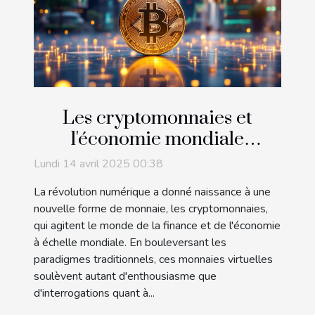
Les cryptomonnaies et
l'économie mondiale
comprendre leur impact et
Lundi 14 avril 2025 00:38
leur potentiel futur
La révolution numérique a donné naissance à une
nouvelle forme de monnaie, les cryptomonnaies,
qui agitent le monde de la finance et de l'économie
à échelle mondiale. En bouleversant les
paradigmes traditionnels, ces monnaies virtuelles
soulèvent autant d'enthousiasme que
d'interrogations quant à...