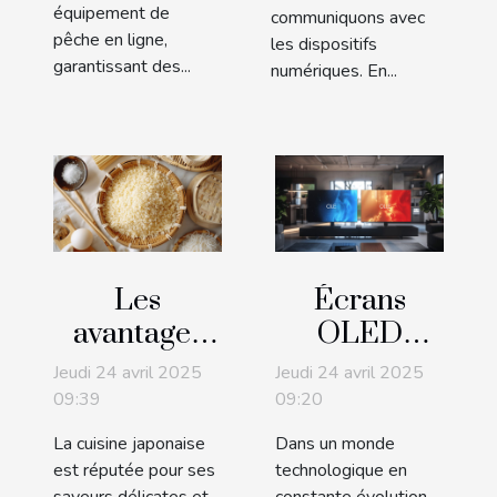
équipement de
communiquons avec
pêche en ligne,
les dispositifs
garantissant des...
numériques. En...
Les
Écrans
avantages
OLED
de la
versus
Jeudi 24 avril 2025
Jeudi 24 avril 2025
chapelure
QLED
09:39
09:20
japonaise
quelles
La cuisine japonaise
Dans un monde
pour une
technologies
est réputée pour ses
technologique en
saveurs délicates et
constante évolution,