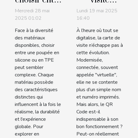
choisir entre
visite
une poupée
virtuelle
Mercredi 28 mai
Lundi 19 mai 2025
en silicone
peut-elle
2025 01:02
16:40
et une en
marcher
Face à la diversité
À l’heure où tout se
TPE ?
sans QR
des matériaux
digitalise, la carte de
Code ?
disponibles, choisir
visite n’échappe pas à
entre une poupée en
cette évolution.
silicone ou en TPE
Modernisée,
peut sembler
connectée, souvent
complexe. Chaque
appelée "virtuelle",
matériau possède
elle ne se contente
des caractéristiques
plus d’un simple nom
distinctes qui
et numéro imprimés.
influencent à la fois le
Mais alors, le QR
réalisme, la durabilité
Code est-il
et l'expérience
indispensable à son
globale. Pour
bon fonctionnement ?
explorer en
Peut-on réellement