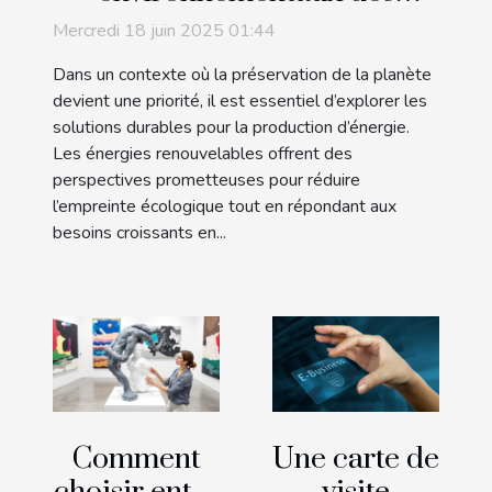
énergies renouvelables
Mercredi 18 juin 2025 01:44
Dans un contexte où la préservation de la planète
devient une priorité, il est essentiel d’explorer les
solutions durables pour la production d’énergie.
Les énergies renouvelables offrent des
perspectives prometteuses pour réduire
l’empreinte écologique tout en répondant aux
besoins croissants en...
Comment
Une carte de