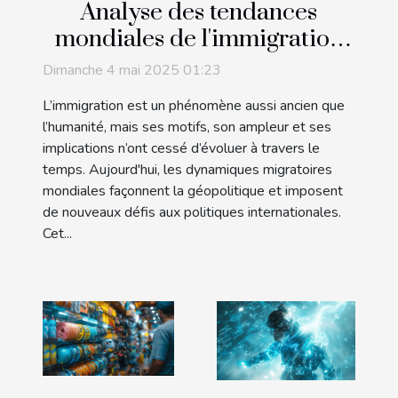
Analyse des tendances
mondiales de l'immigration
et impact sur les politiques
Dimanche 4 mai 2025 01:23
internationales
L’immigration est un phénomène aussi ancien que
l’humanité, mais ses motifs, son ampleur et ses
implications n’ont cessé d’évoluer à travers le
temps. Aujourd'hui, les dynamiques migratoires
mondiales façonnent la géopolitique et imposent
de nouveaux défis aux politiques internationales.
Cet...