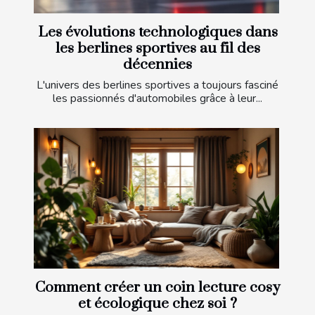
Les évolutions technologiques dans
les berlines sportives au fil des
décennies
L'univers des berlines sportives a toujours fasciné
les passionnés d'automobiles grâce à leur...
Comment créer un coin lecture cosy
et écologique chez soi ?