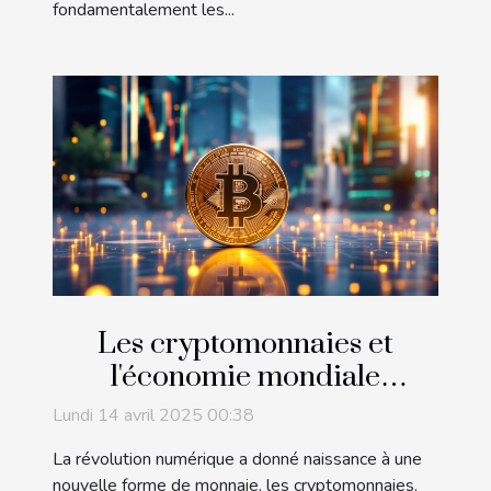
fondamentalement les...
Les cryptomonnaies et
l'économie mondiale
comprendre leur impact et
Lundi 14 avril 2025 00:38
leur potentiel futur
La révolution numérique a donné naissance à une
nouvelle forme de monnaie, les cryptomonnaies,