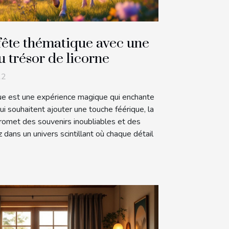
fête thématique avec une
u trésor de licorne
12
ue est une expérience magique qui enchante
ui souhaitent ajouter une touche féérique, la
promet des souvenirs inoubliables et des
 dans un univers scintillant où chaque détail