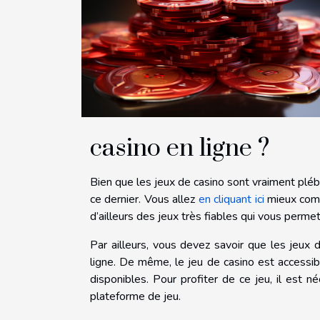
casino en ligne ?
Bien que les jeux de casino sont vraiment plébi
ce dernier. Vous allez
en cliquant ici
mieux compr
d’ailleurs des jeux très fiables qui vous perme
Par ailleurs, vous devez savoir que les jeux 
ligne. De même, le jeu de casino est accessibl
disponibles. Pour profiter de ce jeu, il est 
plateforme de jeu.