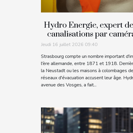
Hydro Energie, expert de 
canalisations par caméra
Jeudi 16 juillet 2026 09:40
Strasbourg compte un nombre important d'i
l'ère allemande, entre 1871 et 1918. Derriè
la Neustadt ou les maisons à colombages de 
réseaux d'évacuation accusent leur âge. Hydr
avenue des Vosges, a fait...