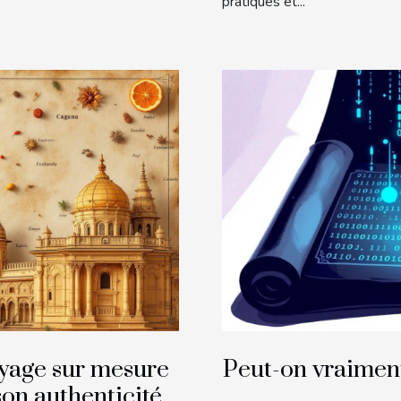
pratiques et...
yage sur mesure
Peut-on vraiment
on authenticité