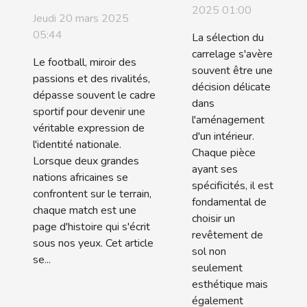
choisir le
2025 01:00
des
Jeudi 20 mars 2025
carrelage
confrontations
05:44
La sélection du
adapté à
footballistiques
carrelage s'avère
Le football, miroir des
chaque
souvent être une
entre deux
passions et des rivalités,
décision délicate
espace de
grandes
dépasse souvent le cadre
dans
votre
sportif pour devenir une
nations
l'aménagement
véritable expression de
maison
africaines
d'un intérieur.
l'identité nationale.
Chaque pièce
Lorsque deux grandes
ayant ses
nations africaines se
spécificités, il est
confrontent sur le terrain,
fondamental de
chaque match est une
choisir un
page d'histoire qui s'écrit
revêtement de
sous nos yeux. Cet article
sol non
se...
seulement
esthétique mais
également