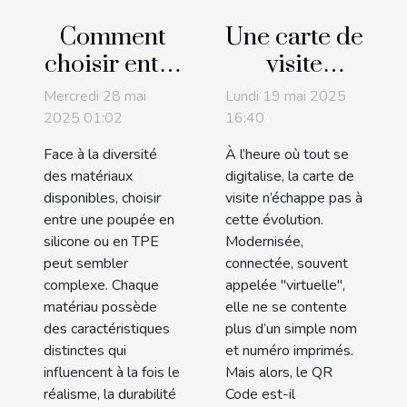
Comment
Une carte de
choisir entre
visite
une poupée
virtuelle
Mercredi 28 mai
Lundi 19 mai 2025
en silicone
peut-elle
2025 01:02
16:40
et une en
marcher
Face à la diversité
À l’heure où tout se
TPE ?
sans QR
des matériaux
digitalise, la carte de
Code ?
disponibles, choisir
visite n’échappe pas à
entre une poupée en
cette évolution.
silicone ou en TPE
Modernisée,
peut sembler
connectée, souvent
complexe. Chaque
appelée "virtuelle",
matériau possède
elle ne se contente
des caractéristiques
plus d’un simple nom
distinctes qui
et numéro imprimés.
influencent à la fois le
Mais alors, le QR
réalisme, la durabilité
Code est-il