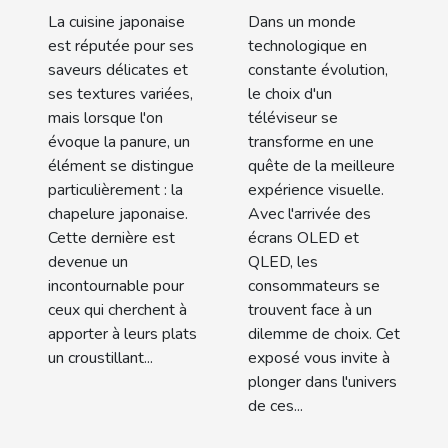
japonaise
quelles
La cuisine japonaise
Dans un monde
pour une
technologies
est réputée pour ses
technologique en
cuisine
pour les
saveurs délicates et
constante évolution,
ses textures variées,
le choix d'un
croustillante
téléviseurs
mais lorsque l'on
téléviseur se
de demain
évoque la panure, un
transforme en une
élément se distingue
quête de la meilleure
particulièrement : la
expérience visuelle.
chapelure japonaise.
Avec l'arrivée des
Cette dernière est
écrans OLED et
devenue un
QLED, les
incontournable pour
consommateurs se
ceux qui cherchent à
trouvent face à un
apporter à leurs plats
dilemme de choix. Cet
un croustillant...
exposé vous invite à
plonger dans l'univers
de ces...