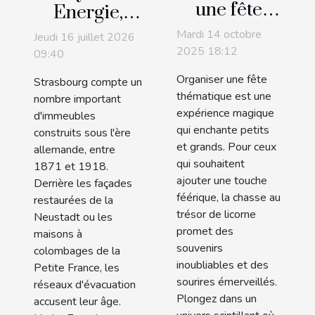
une fête
Energie,
thématique
expert de
Mardi 14 octobre
Jeudi 16 juillet 2026
avec une
l'inspection
2025 18:12
09:40
chasse au
des
Organiser une fête
Strasbourg compte un
trésor de
canalisations
thématique est une
nombre important
licorne
expérience magique
par caméra
d'immeubles
qui enchante petits
construits sous l'ère
à Strasbourg
et grands. Pour ceux
allemande, entre
!
qui souhaitent
1871 et 1918.
ajouter une touche
Derrière les façades
féérique, la chasse au
restaurées de la
trésor de licorne
Neustadt ou les
promet des
maisons à
souvenirs
colombages de la
inoubliables et des
Petite France, les
sourires émerveillés.
réseaux d'évacuation
Plongez dans un
accusent leur âge.