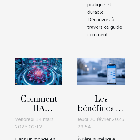
pratique et
durable.
Découvrez à
travers ce guide
comment...
Comment
Les
l'IA
bénéfices de
générative
réserver
Vendredi 14 mars
Jeudi 20 février 2025
transforme-
votre place
2025 02:12
23:54
t-elle les
de parking
Dans un monde en
À l'ère numérique