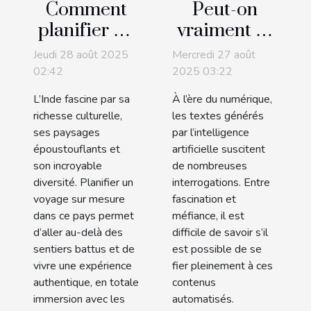
Comment
Peut-on
planifier un
vraiment se
voyage sur
fier aux
Jeudi 28 août 2025
Mercredi 27 août
mesure en
textes
02:42
2025 03:22
Inde pour
générés par
L’Inde fascine par sa
À l’ère du numérique,
découvrir
l'IA ?
richesse culturelle,
les textes générés
son
ses paysages
par l’intelligence
époustouflants et
artificielle suscitent
authenticité
son incroyable
de nombreuses
diversité. Planifier un
interrogations. Entre
voyage sur mesure
fascination et
dans ce pays permet
méfiance, il est
d’aller au-delà des
difficile de savoir s’il
sentiers battus et de
est possible de se
vivre une expérience
fier pleinement à ces
authentique, en totale
contenus
immersion avec les
automatisés.