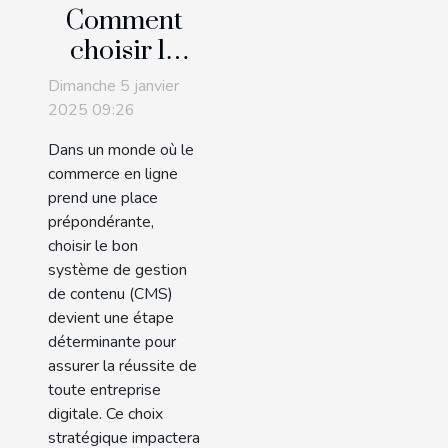
Comment
choisir le
bon CMS
Dimanche 5 janvier
pour votre
2025 09:26
entreprise
Dans un monde où le
en ligne
commerce en ligne
prend une place
prépondérante,
choisir le bon
système de gestion
de contenu (CMS)
devient une étape
déterminante pour
assurer la réussite de
toute entreprise
digitale. Ce choix
stratégique impactera