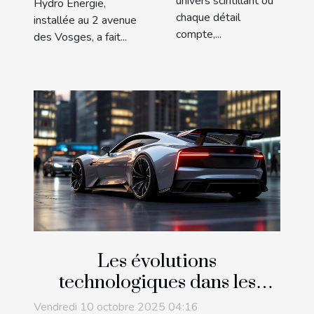
univers scintillant où
Hydro Energie,
chaque détail
installée au 2 avenue
compte,...
des Vosges, a fait...
Les évolutions
technologiques dans les
berlines sportives au fil des
Vendredi 10 octobre 2025 04:16