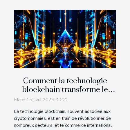
Comment la technologie
blockchain transforme le
commerce international
Mardi 15 avril 2025 00:22
La technologie blockchain, souvent associée aux
cryptomonnaies, est en train de révolutionner de
nombreux secteurs, et le commerce international