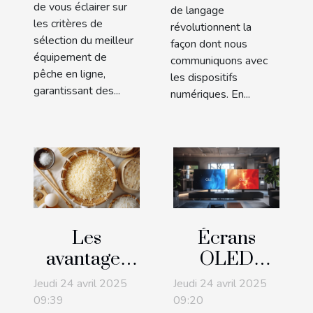
de vous éclairer sur
de langage
les critères de
révolutionnent la
sélection du meilleur
façon dont nous
équipement de
communiquons avec
pêche en ligne,
les dispositifs
garantissant des...
numériques. En...
Les
Écrans
avantages
OLED
de la
versus
Jeudi 24 avril 2025
Jeudi 24 avril 2025
chapelure
QLED
09:39
09:20