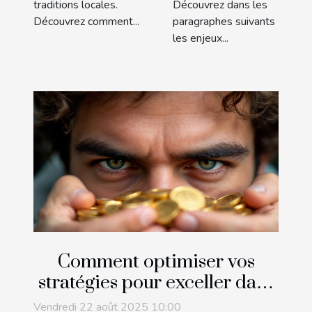
traditions locales.
Découvrez dans les
Découvrez comment...
paragraphes suivants
les enjeux...
Comment optimiser vos
stratégies pour exceller dans
les jeux de collection de
Vendredi 22 août 2025 10:00