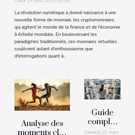
Lundi 14 avril 2025 00:38
leur potentiel futur
La révolution numérique a donné naissance à une
nouvelle forme de monnaie, les cryptomonnaies,
qui agitent le monde de la finance et de l'économie
à échelle mondiale. En bouleversant les
paradigmes traditionnels, ces monnaies virtuelles
soulèvent autant d'enthousiasme que
d'interrogations quant à...
Guide
complet
Analyse des
pour
moments clés
Samedi 15 mars