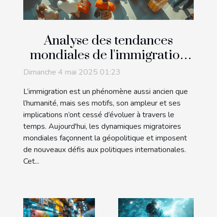
Analyse des tendances
mondiales de l'immigration
et impact sur les politiques
Dimanche 4 mai 2025 01:23
internationales
L’immigration est un phénomène aussi ancien que
l’humanité, mais ses motifs, son ampleur et ses
implications n’ont cessé d’évoluer à travers le
temps. Aujourd'hui, les dynamiques migratoires
mondiales façonnent la géopolitique et imposent
de nouveaux défis aux politiques internationales.
Cet...