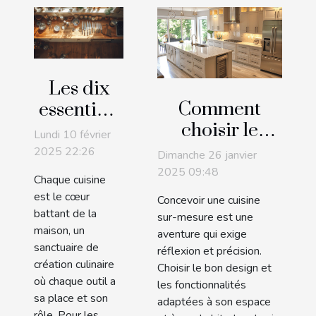
Les dix
Comment
essentiels
choisir le
pour une
Lundi 10 février
design et les
cuisine
2025 22:26
Dimanche 26 janvier
fonctionnalités
bien
2025 09:48
Chaque cuisine
pour une
équipée
est le cœur
Concevoir une cuisine
cuisine sur-
battant de la
sur-mesure est une
maison, un
mesure
aventure qui exige
sanctuaire de
réflexion et précision.
création culinaire
Choisir le bon design et
où chaque outil a
les fonctionnalités
sa place et son
adaptées à son espace
rôle. Pour les