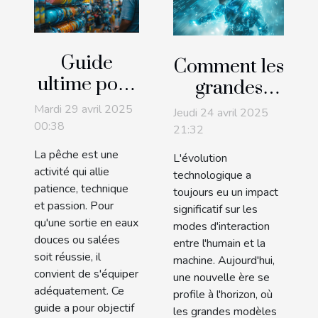
Guide
Comment les
ultime pour
grandes
choisir le
modèles de
Mardi 29 avril 2025
Jeudi 24 avril 2025
meilleur
langage
00:38
21:32
équipement
transforment
La pêche est une
L'évolution
de pêche en
l'interaction
activité qui allie
technologique a
ligne
patience, technique
utilisateur
toujours eu un impact
et passion. Pour
significatif sur les
qu'une sortie en eaux
modes d'interaction
douces ou salées
entre l'humain et la
soit réussie, il
machine. Aujourd'hui,
convient de s'équiper
une nouvelle ère se
adéquatement. Ce
profile à l'horizon, où
guide a pour objectif
les grandes modèles